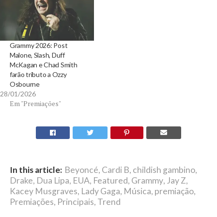
Grammy 2026: Post
Malone, Slash, Duff
McKagan e Chad Smith
farão tributo a Ozzy
Osbourne
28/01/2026
Em "Premiações"
In this article:
Beyoncé
,
Cardi B
,
childish gambino
,
Drake
,
Dua Lipa
,
EUA
,
Featured
,
Grammy
,
Jay Z
,
Kacey Musgraves
,
Lady Gaga
,
Música
,
premiação
,
Premiações
,
Principais
,
Trend