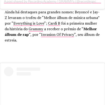
A post shared by Recording Academy / GRAMMYs (@recordingacademy)
Ainda há destaques para grandes nomes: Beyoncé e Jay-
Z levaram o trofeu de “Melhor álbum de música urbana”
por “
Everything is Love
“;
Cardi B
foi a primeira mulher
da história do
Grammy
a receber o prêmio de “
Melhor
álbum de rap
“, por “
Invasion Of Privacy
“, seu álbum de
estreia.