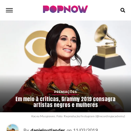
PREMIAÇÕES
Em meio à críticas, Grammy 2019 consagra
artistas negros e mulheres
Kacey Musgraves. Foto: Reprodução/Instagram (@recordingacademy)
By
danieloutlander
on
11/02/2019