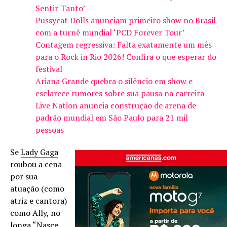
Sentir Tanto’
Pussycat Dolls anunciam primeiro show no Brasil
com a turnê mundial ‘PCD Forever Tour’
Contagem regressiva: Falta exatamente um mês
para o Rock in Rio 2026! Confira o que esperar do
festival
Ariana Grande quebra o silêncio em show e
esclarece rumores sobre sua pausa na carreira
Live Nation anuncia construção de arena de
padrão mundial em São Paulo para 21 mil
pessoas
Se
Lady Gaga
roubou a cena
por sua
atuação (como
atriz e cantora)
como Ally, no
longa “
Nasce