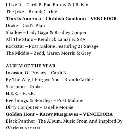
I Like It – Cardi B, Bad Bunny & J Balvin
The Joke – Brandi Carlile
This Is America – Childish Gambino – VENCEDOR
Drake – God’s Plan
Shallow – Lady Gaga & Bradley Cooper
All The Stars – Kendrick Lamar & SZA
Rockstar – Post Malone Featuring 21 Savage
The Middle – Zedd, Maren Morris & Grey
ALBUM OF THE YEAR
Invasion Of Privacy – Cardi B
By The Way, I Forgive You – Brandi Carlile
Scorpion – Drake
H.E.R. – H.E.R.
Beerbongs & Bentleys – Post Malone
Dirty Computer – Janelle Monáe
Golden Hour – Kacey Musgraves – VENCEDORA
Black Panther: The Album, Music From And Inspired By
(Various Artists)