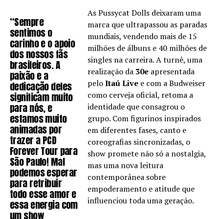
As Pussycat Dolls deixaram uma
“Sempre
marca que ultrapassou as paradas
sentimos o
mundiais, vendendo mais de 15
carinho e o apoio
milhões de álbuns e 40 milhões de
dos nossos fãs
singles na carreira. A turnê, uma
brasileiros. A
realização da
30e
apresentada
paixão e a
pelo
Itaú Live
e com a Budweiser
dedicação deles
como cerveja oficial, retoma a
significam muito
para nós, e
identidade que consagrou o
estamos muito
grupo. Com figurinos inspirados
animadas por
em diferentes fases, canto e
trazer a PCD
coreografias sincronizadas, o
Forever Tour para
show promete não só a nostalgia,
São Paulo! Mal
mas uma nova leitura
podemos esperar
contemporânea sobre
para retribuir
empoderamento e atitude que
todo esse amor e
influenciou toda uma geração.
essa energia com
um show