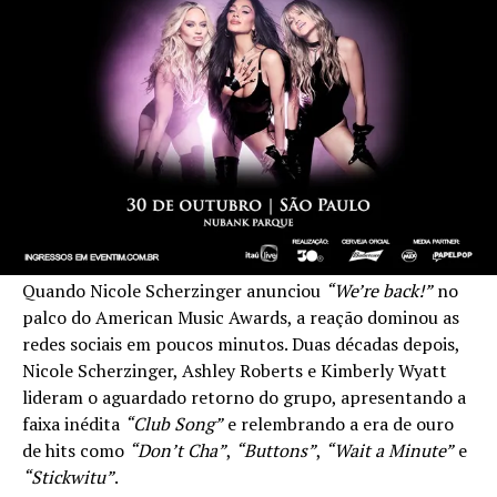
Quando Nicole Scherzinger anunciou
“We’re back!”
no
palco do American Music Awards, a reação dominou as
redes sociais em poucos minutos. Duas décadas depois,
Nicole Scherzinger, Ashley Roberts e Kimberly Wyatt
lideram o aguardado retorno do grupo, apresentando a
faixa inédita
“Club Song”
e relembrando a era de ouro
de hits como
“Don’t Cha”
,
“Buttons”
,
“Wait a Minute”
e
“Stickwitu”
.