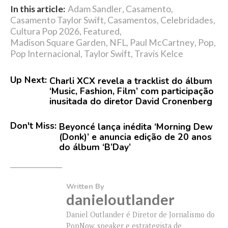
In this article:
Adam Sandler
,
Casamento
,
Casamento Taylor Swift
,
Casamentos
,
Celebridades
,
Cultura Pop 2026
,
Featured
,
Madison Square Garden
,
NFL
,
Paul McCartney
,
Pop
,
Pop Internacional
,
Taylor Swift
,
Travis Kelce
Up Next:
Charli XCX revela a tracklist do álbum
‘Music, Fashion, Film’ com participação
inusitada do diretor David Cronenberg
Don't Miss:
Beyoncé lança inédita ‘Morning Dew
(Donk)’ e anuncia edição de 20 anos
do álbum ‘B’Day’
Written By
danieloutlander
Daniel Outlander é Diretor de Jornalismo do
PopNow, speaker e estrategista de