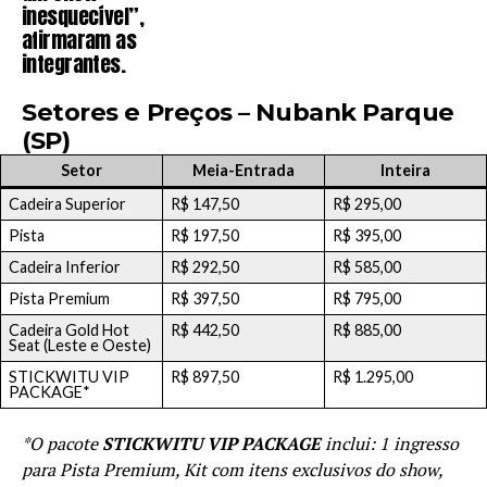
inesquecível”,
afirmaram as
integrantes.
Setores e Preços – Nubank Parque
(SP)
Setor
Meia-Entrada
Inteira
Cadeira Superior
R$ 147,50
R$ 295,00
Pista
R$ 197,50
R$ 395,00
Cadeira Inferior
R$ 292,50
R$ 585,00
Pista Premium
R$ 397,50
R$ 795,00
Cadeira Gold Hot
R$ 442,50
R$ 885,00
Seat (Leste e Oeste)
STICKWITU VIP
R$ 897,50
R$ 1.295,00
PACKAGE*
*O pacote
STICKWITU VIP PACKAGE
inclui: 1 ingresso
para Pista Premium, Kit com itens exclusivos do show,