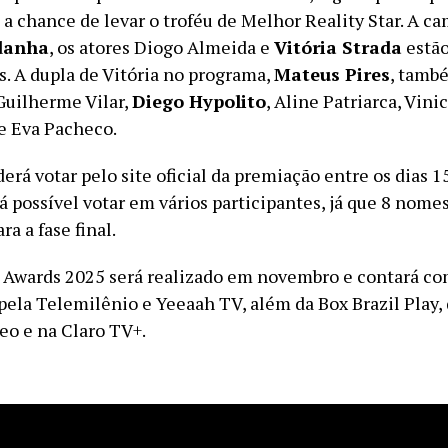
 a chance de levar o troféu de Melhor Reality Star. A c
danha
, os atores Diogo Almeida e
Vitória Strada
estão
s. A dupla de Vitória no programa,
Mateus Pires
, tamb
uilherme Vilar,
Diego Hypolito
, Aline Patriarca, Vini
e Eva Pacheco.
erá votar pelo site oficial da premiação entre os dias 1
á possível votar em vários participantes, já que 8 nome
ra a fase final.
Awards 2025 será realizado em novembro e contará c
pela Telemilênio e Yeeaah TV, além da Box Brazil Play,
eo e na Claro TV+.