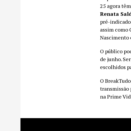
25 agora têm
Renata Sal
pré-indicado
assim como G
Nascimento 
O público pod
de junho. Ser
escolhidos pa
O BreakTudo 
transmissão 
na Prime Vid