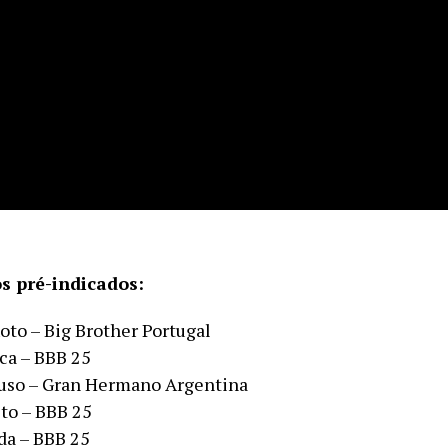
os pré-indicados:
oto – Big Brother Portugal
rca – BBB 25
uso – Gran Hermano Argentina
to – BBB 25
da – BBB 25