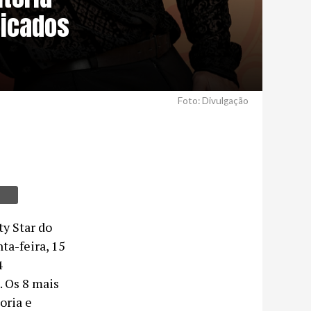
dicados
Foto: Divulgação
ty Star do
a-feira, 15
4
. Os 8 mais
oria e