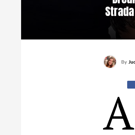
Strada
By
Ju
A