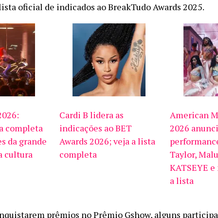
lista oficial de indicados ao BreakTudo Awards 2025.
2026:
Cardi B lidera as
American M
ta completa
indicações ao BET
2026 anunc
s da grande
Awards 2026; veja a lista
performanc
a cultura
completa
Taylor, Mal
KATSEYE e m
a lista
nquistarem prêmios no Prêmio Gshow, alguns particip