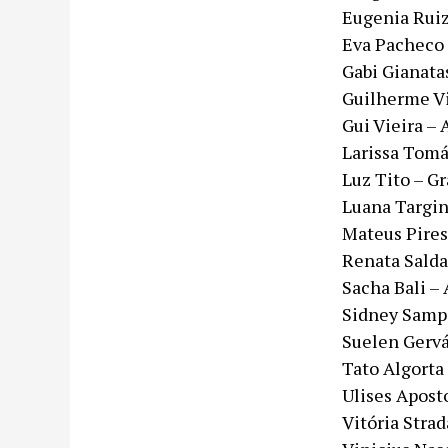
Eugenia Rui
Eva Pacheco 
Gabi Gianata
Guilherme Vi
Gui Vieira –
Larissa Tomá
Luz Tito – G
Luana Targin
Mateus Pires
Renata Salda
Sacha Bali –
Sidney Sampa
Suelen Gervá
Tato Algorta
Ulises Apost
Vitória Strad