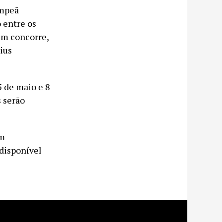
ampeã
 entre os
ém concorre,
cius
5 de maio e 8
s serão
om
 disponível