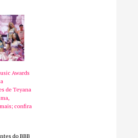
usic Awards
ia
es de Teyana
uma,
ais; confira
antes do BBB