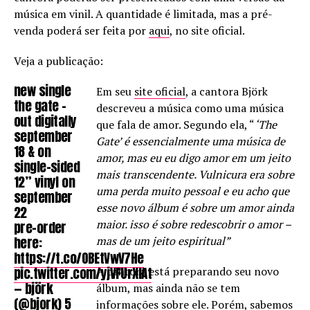
música em vinil. A quantidade é limitada, mas a pré-
venda poderá ser feita por
aqui
, no site oficial.
Veja a publicação:
new single
Em seu
site oficial
, a cantora Björk
the gate –
descreveu a música como uma música
out digitally
que fala de amor. Segundo ela, “
‘The
september
Gate’ é essencialmente uma música de
18 & on
amor, mas eu eu digo amor em um jeito
single-sided
mais transcendente. Vulnicura era sobre
12” vinyl on
uma perda muito pessoal e eu acho que
september
esse novo álbum é sobre um amor ainda
22
maior. isso é sobre redescobrir o amor –
pre-order
here:
mas de um jeito espiritual”
https://t.co/OBEtVwV7He
pic.twitter.com/yjVFUrXIAt
A cantora está preparando seu novo
— björk
álbum, mas ainda não se tem
(@bjork)
5
informações sobre ele. Porém, sabemos