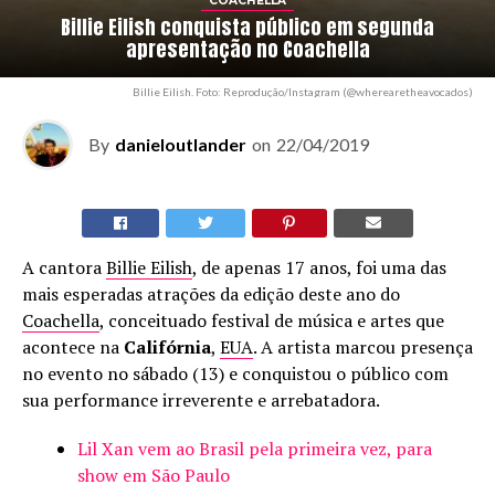
COACHELLA
Billie Eilish conquista público em segunda
apresentação no Coachella
Billie Eilish. Foto: Reprodução/Instagram (@wherearetheavocados)
By
danieloutlander
on
22/04/2019
A cantora
Billie Eilish
, de apenas 17 anos, foi uma das
mais esperadas atrações da edição deste ano do
Coachella
, conceituado festival de música e artes que
acontece na
Califórnia
,
EUA
. A artista marcou presença
no evento no sábado (13) e conquistou o público com
sua performance irreverente e arrebatadora.
Lil Xan vem ao Brasil pela primeira vez, para
show em São Paulo