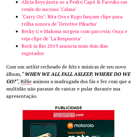
Alicia Keys junta-se a Pedro Capó & Farruko em
remix do sucesso ‘Calma’
‘Carry On’: Rita Ora e Kygo lançam clipe para
trilha sonora de ‘Detetive Pikachu’
Becky G e Maluma surgem com parceria; Ouça e
veja clipe de ‘La Respuesta’
Rock in Rio 2019 anuncia mais dois dias
esgotados
Com um
setlist
recheado de
hits
e músicas de seu novo
álbum, “
WHEN WE ALL FALL ASLEEP, WHERE DO WE
GO?
“
,
Billie
animou a madrugada dos fãs e fez com que a
multidão não parasse de cantar e pular durante sua
apresentação.
PUBLICIDADE