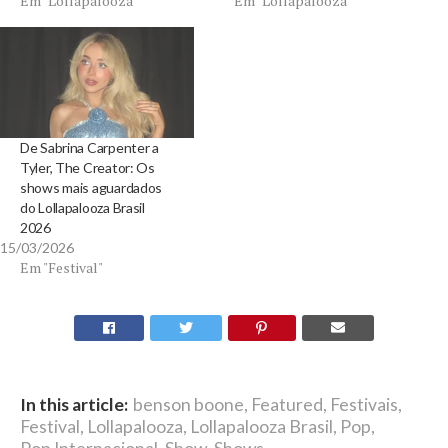
Em "Lollapalooza"
Em "Lollapalooza"
De Sabrina Carpenter a
Tyler, The Creator: Os
shows mais aguardados
do Lollapalooza Brasil
2026
15/03/2026
Em "Festival"
In this article:
benson boone
,
Featured
,
Festivais
,
Festival
,
Lollapalooza
,
Lollapalooza Brasil
,
Pop
,