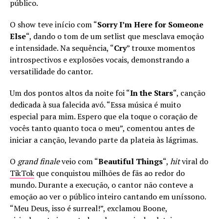
público.
O show teve início com “
Sorry I’m Here for Someone
Else
“, dando o tom de um setlist que mesclava emoção
e intensidade. Na sequência, “
Cry
” trouxe momentos
introspectivos e explosões vocais, demonstrando a
versatilidade do cantor.
Um dos pontos altos da noite foi “
In the Stars
“, canção
dedicada à sua falecida avó. “Essa música é muito
especial para mim. Espero que ela toque o coração de
vocês tanto quanto toca o meu”, comentou antes de
iniciar a canção, levando parte da plateia às lágrimas.
O
grand finale
veio com “
Beautiful Things
“,
hit
viral do
TikTok
que conquistou milhões de fãs ao redor do
mundo. Durante a execução, o cantor não conteve a
emoção ao ver o público inteiro cantando em uníssono.
“Meu Deus, isso é surreal!”, exclamou Boone,