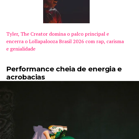
Tyler, The Creator domina o palco principal e
encerra o Lollapalooza Brasil 2026 com rap, carisma
e genialidade
Performance cheia de energia e
acrobacias