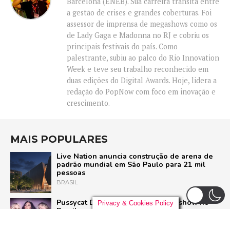
Barcelona (ENEB). Sua carreira transita entre
a gestão de crises e grandes coberturas. Foi
assessor de imprensa de megashows como os
de Lady Gaga e Madonna no RJ e cobriu os
principais festivais do país. Como
palestrante, subiu ao palco do Rio Innovation
Week e teve seu trabalho reconhecido em
duas edições do Digital Awards. Hoje, lidera a
redação do PopNow com foco em inovação e
crescimento.
MAIS POPULARES
Live Nation anuncia construção de arena de
padrão mundial em São Paulo para 21 mil
pessoas
BRASIL
Pussycat Dolls anunciam primeiro show no
Privacy & Cookies Policy
Brasil com a turnê mundial ‘PCD Forever
Tour’
POP