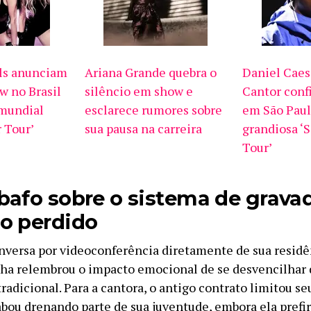
ls anunciam
Ariana Grande quebra o
Daniel Caesa
w no Brasil
silêncio em show e
Cantor conf
 mundial
esclarece rumores sobre
em São Paul
 Tour’
sua pausa na carreira
grandiosa ‘
Tour’
bafo sobre o sistema de grava
o perdido
nversa por videoconferência diretamente de sua resid
ha relembrou o impacto emocional de se desvencilhar
tradicional. Para a cantora, o antigo contrato limitou se
abou drenando parte de sua juventude, embora ela prefir