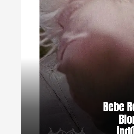
Bebe R
Blo
ind