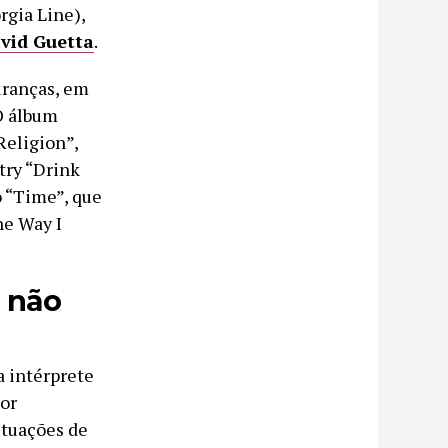
rgia Line),
vid Guetta
.
uranças, em
O álbum
Religion”,
try “Drink
o “Time”, que
he Way I
e não
a intérprete
por
utuações de