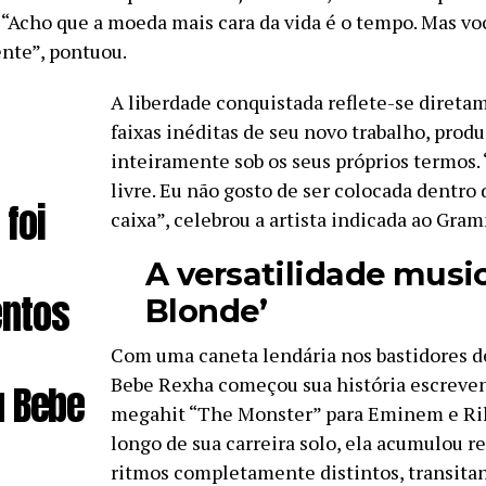
 “Acho que a moeda mais cara da vida é o tempo. Mas vo
ente”, pontuou.
A liberdade conquistada reflete-se direta
faixas inéditas de seu novo trabalho, prod
inteiramente sob os seus próprios termos.
livre. Eu não gosto de ser colocada dentro
foi
caixa”, celebrou a artista indicada ao Gra
A versatilidade musica
ntos
Blonde’
Com uma caneta lendária nos bastidores d
Bebe Rexha começou sua história escreve
u Bebe
megahit “The Monster” para Eminem e Ri
longo de sua carreira solo, ela acumulou 
ritmos completamente distintos, transita