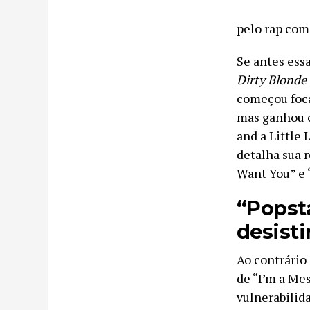
pelo rap com
Se antes ess
Dirty Blonde
começou foca
mas ganhou c
and a Little
detalha sua 
Want You” e 
“Popsta
desisti
Ao contrário
de “I’m a Me
vulnerabilida