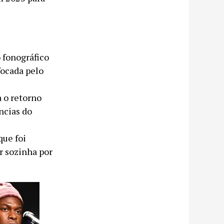
 fonográfico
focada pelo
a o retorno
ncias do
que foi
r sozinha por