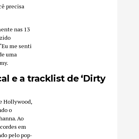
cê precisa
mente nas 13
uzido
 “Eu me senti
 de uma
mmy.
l e a tracklist de ‘Dirty
e Hollywood,
ndo o
hanna. Ao
recordes em
ndo pelo pop-