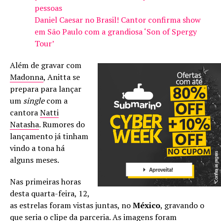
pessoas
Daniel Caesar no Brasil! Cantor confirma show
em São Paulo com a grandiosa ‘Son of Spergy
Tour’
Além de gravar com
Madonna
, Anitta se
prepara para lançar
um
single
com a
cantora
Natti
Natasha
. Rumores do
lançamento já tinham
vindo a tona há
alguns meses.
Nas primeiras horas
desta quarta-feira, 12,
as estrelas foram vistas juntas, no
México
, gravando o
que seria o clipe da parceria. As imagens foram