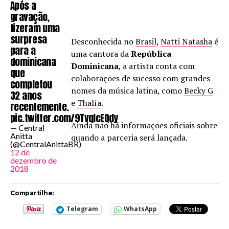
Após a
gravação,
fizeram uma
surpresa
Desconhecida no
Brasil
,
Natti Natasha
é
para a
uma cantora da
República
dominicana
Dominicana
, a artista conta com
que
colaborações de sucesso com grandes
completou
nomes da música latina, como
Becky G
32 anos
e
Thalía
.
recentemente.
pic.twitter.com/9TvqlcEQdy
Ainda não há informações oficiais sobre
— Central
Anitta
quando a parceria será lançada.
(@CentralAnittaBR)
12 de
dezembro de
2018
Compartilhe:
Telegram
WhatsApp