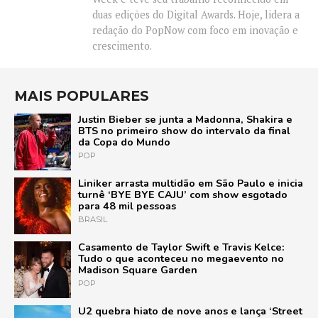
duas edições do Digital Awards. Hoje, lidera a
redação do PopNow com foco em inovação e
crescimento.
MAIS POPULARES
Justin Bieber se junta a Madonna, Shakira e
BTS no primeiro show do intervalo da final
da Copa do Mundo
POP
Liniker arrasta multidão em São Paulo e inicia
turnê ‘BYE BYE CAJU’ com show esgotado
para 48 mil pessoas
BRASIL
Casamento de Taylor Swift e Travis Kelce:
Tudo o que aconteceu no megaevento no
Madison Square Garden
POP
U2 quebra hiato de nove anos e lança ‘Street