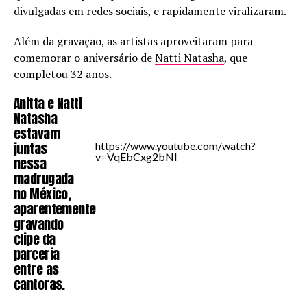
divulgadas em redes sociais, e rapidamente viralizaram.
Além da gravação, as artistas aproveitaram para
comemorar o aniversário de
Natti Natasha
, que
completou 32 anos.
Anitta e Natti
Natasha
estavam
juntas
https://www.youtube.com/watch?
v=VqEbCxg2bNI
nessa
madrugada
no México,
aparentemente
gravando
clipe da
parceria
entre as
cantoras.