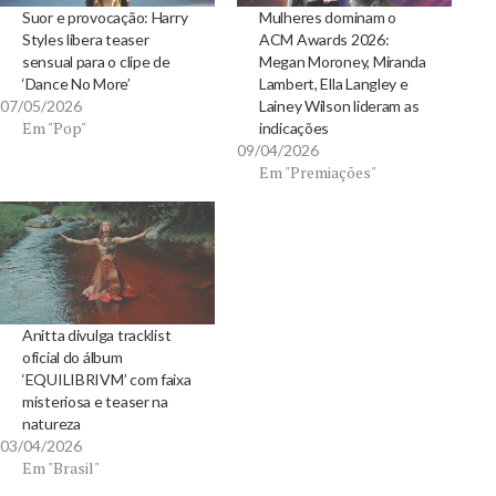
Suor e provocação: Harry
Mulheres dominam o
Styles libera teaser
ACM Awards 2026:
sensual para o clipe de
Megan Moroney, Miranda
‘Dance No More’
Lambert, Ella Langley e
07/05/2026
Lainey Wilson lideram as
Em "Pop"
indicações
09/04/2026
Em "Premiações"
Anitta divulga tracklist
oficial do álbum
‘EQUILIBRIVM’ com faixa
misteriosa e teaser na
natureza
03/04/2026
Em "Brasil"