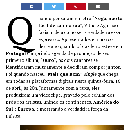
Q
uando pensaram na letra “
Nega, não tá
fácil de sair na rua
”,
Vitão
e
Agir
não
faziam ideia como seria verdadeira essa
expressão. Apresentados em março
deste ano quando o brasileiro esteve em
Portugal
cumprindo agenda de promoção de seu
primeiro álbum, “
Ouro
“, os dois cantores se
identificaram mutuamente e decidiram compor juntos.
Foi quando nasceu “
Mais que Bom
”,
single
que chega
em todas as plataformas digitais nesta quinta-feira, 16
de abril, às 20h. Juntamente com a faixa, eles
produziram um videoclipe, gravado pelo celular dos
próprios artistas, unindo os continentes,
América do
Sul
e
Europa
, e mostrando a verdadeira força da
música.