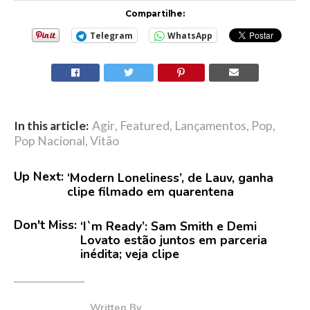
Compartilhe:
Telegram
WhatsApp
In this article:
Agir
,
Featured
,
Lançamentos
,
Pop
,
Pop Nacional
,
Vitão
Up Next:
‘Modern Loneliness’, de Lauv, ganha
clipe filmado em quarentena
Don't Miss:
‘I`m Ready’: Sam Smith e Demi
Lovato estão juntos em parceria
inédita; veja clipe
Written By