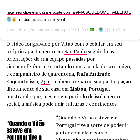
faça seu clipe em casa e poste com a #MAISQUEBOMCHALLENGE
rendeu mais um som yeah..
Uma publicação compartilhada por
V I T Ã O
x
(@vitao) em
16 de
O vídeo foi gravado por
Vitão
com o celular em seu
próprio apartamento em
São Paulo
seguindo as
orientações de sua equipe passadas por
videoconferência e contando com a ajuda de seu amigo,
e companheiro de quarentena,
Rafa Andrade
.
Enquanto isso,
Agir
também preparou sua participação
diretamente de sua casa em
Lisboa
,
Portugal
,
mostrando que, mesmo em período de isolamento
social, a música pode unir culturas e continentes.
“Quando o Vitão esteve em
“Quando o Vitão
Portugal tive a sorte de poder ir
esteve em
jantar com ele e com o
Portugal tive a