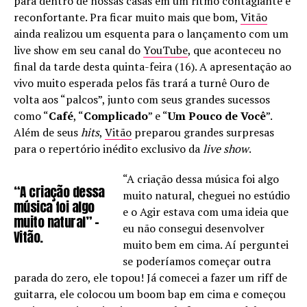
para dentro de nossas casas em um ritmo contagiante e
reconfortante. Pra ficar muito mais que bom,
Vitão
ainda realizou um esquenta para o lançamento com um
live show em seu canal do
YouTube
, que aconteceu no
final da tarde desta quinta-feira (16). A apresentação ao
vivo muito esperada pelos fãs trará a turnê Ouro de
volta aos “palcos”, junto com seus grandes sucessos
como “
Café
, “
Complicado
” e “
Um Pouco de Você
”.
Além de seus
hits
,
Vitão
preparou grandes surpresas
para o repertório inédito exclusivo da
live show
.
“A criação dessa música foi algo
“A criação dessa
muito natural, cheguei no estúdio
música foi algo
e o Agir estava com uma ideia que
muito natural” –
eu não consegui desenvolver
Vitão.
muito bem em cima. Aí perguntei
se poderíamos começar outra
parada do zero, ele topou! Já comecei a fazer um riff de
guitarra, ele colocou um boom bap em cima e começou