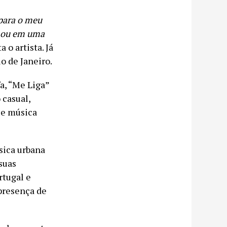
 para o meu
rmou em uma
a o artista. Já
o de Janeiro.
a, “Me Liga”
 casual,
 e música
sica urbana
suas
rtugal e
presença de