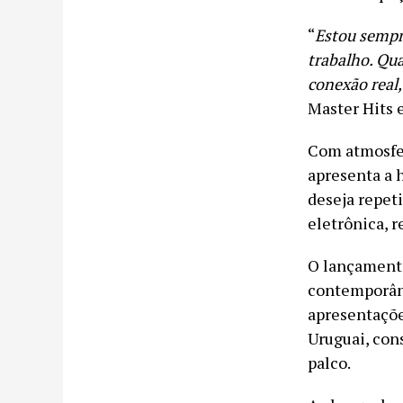
“
Estou sempr
trabalho. Qu
conexão real,
Master Hits 
Com atmosfer
apresenta a 
deseja repeti
eletrônica, 
O lançamento
contemporâne
apresentações
Uruguai, con
palco.