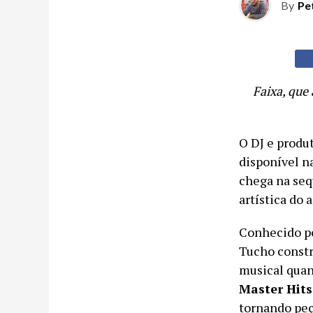
By
Pe
Faixa, que 
O DJ e produ
disponível na
chega na seq
artística do a
Conhecido po
Tucho constr
musical quan
Master Hits
tornando peç