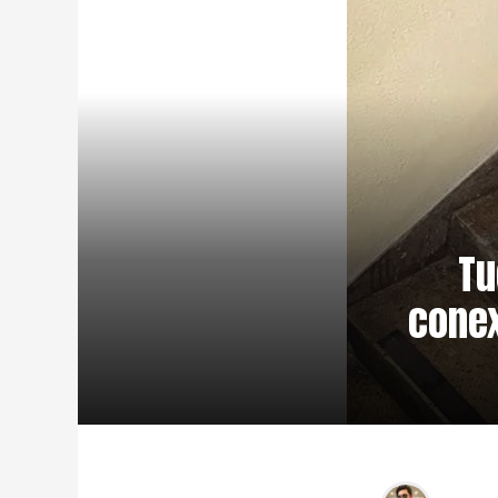
Tu
conex