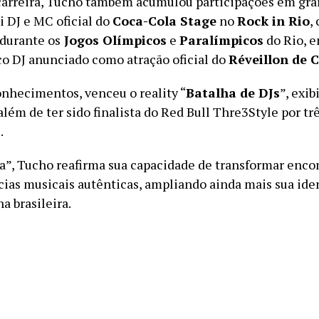
carreira, Tucho também acumulou participações em gr
i DJ e MC oficial do
Coca-Cola Stage
no
Rock in Rio
,
durante os
Jogos Olímpicos
e
Paralímpicos
do Rio, e
co DJ anunciado como atração oficial do
Réveillon de 
onhecimentos, venceu o reality “
Batalha de DJs
”, exib
 além de ter sido finalista do Red Bull Thre3Style por tr
.
”, Tucho reafirma sua capacidade de transformar encon
ias musicais autênticas, ampliando ainda mais sua ide
a brasileira.