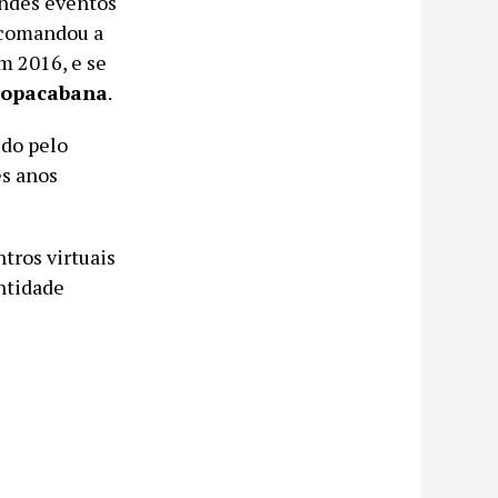
andes eventos
 comandou a
m 2016, e se
Copacabana
.
ido pelo
ês anos
tros virtuais
ntidade