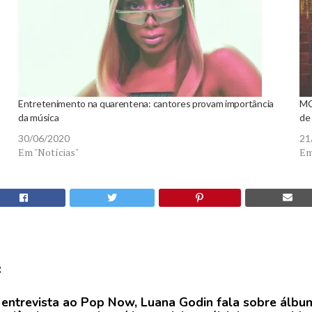
Entretenimento na quarentena: cantores provam importância
MC
da música
de 
30/06/2020
21
Em "Notícias"
Em
:
entrevista ao Pop Now, Luana Godin fala sobre álbu