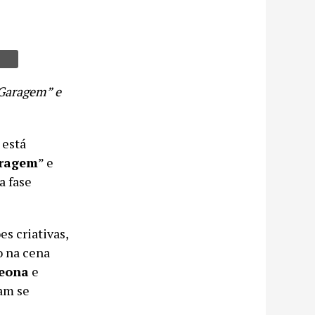
i Garagem” e
 está
aragem
” e
a fase
s criativas,
o na cena
eona
e
am se