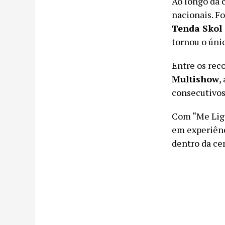
Ao longo da 
nacionais. Fo
Tenda Skol
tornou o úni
Entre os rec
Multishow
,
consecutivos
Com “Me Liga
em experiênc
dentro da cen