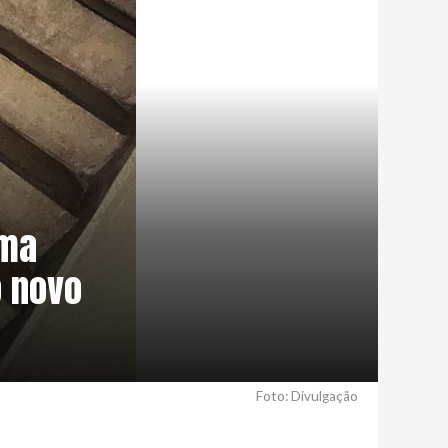
rma
o novo
Foto: Divulgação