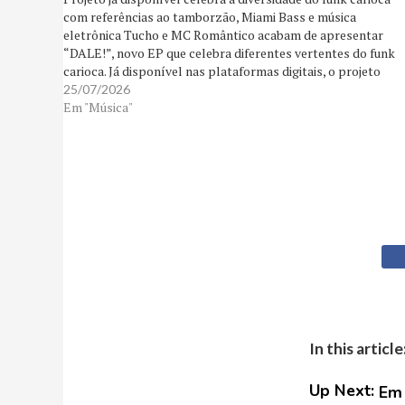
com referências ao tamborzão, Miami Bass e música
eletrônica Tucho e MC Romântico acabam de apresentar
“DALE!”, novo EP que celebra diferentes vertentes do funk
carioca. Já disponível nas plataformas digitais, o projeto
reúne quatro faixas compostas pela dupla e produzidas…
25/07/2026
Em "Música"
In this article
Up Next:
Em 