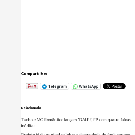
Compartilhe:
Telegram
WhatsApp
Relacionado
Tucho e MC Romântico lançam “DALE!”, EP com quatro faixas
inéditas
Projeto já disponível celebra a diversidade do funk carioca