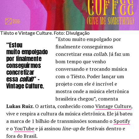
Tiësto e Vintage Culture. Foto: Divulgação
“Estou muito empolgado por
“Estou
finalmente conseguirmos
muito empolgado
concretizar essa
collab
. Já faz um
por finalmente
bom tempo que venho
conseguirmos
conversando e trocando música
concretizar
com o Tiësto. Poder lançar um
essa
collab
” –
projeto com ele é incrível e
Vintage Culture.
mostra onde a música eletrônica
brasileira chegou”, comenta
Lukas Ruiz
. O artista, conhecido como
Vintage Culture
,
vive e respira a cultura da música eletrônica. Ele já bateu
a marca de 1 bilhão de transmissões somando o
Spotify
e o
YouTube
e já assinou
line-up
de festivais dentro e
fora do
Brasil
.