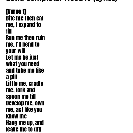
[Verse 1]
Bite me then eat
me, I expand to
fill
Run me then ruin
me, I’ll bend to
your will
Let me be just
what you need
and take me like
a pill
Little me, cradle
me, fork and
spoon me till
Develop me, own
me, act like you
know me
Hang me up, and
leave me to dry