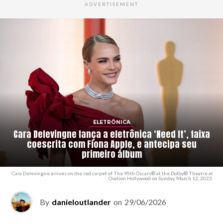
ADVERTISEMENT
ELETRÔNICA
Cara Delevingne lança a eletrônica ‘Need It’, faixa
coescrita com Fiona Apple, e antecipa seu
primeiro álbum
Cara Delevingne arrives on the red carpet of The 95th Oscars® at the Dolby® Theatre at
Ovation Hollywood on Sunday, March 12, 2023.
By
danieloutlander
on
29/06/2026