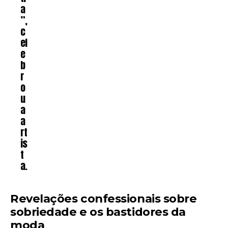
a
”,
c
el
e
b
r
o
u
a
a
rt
is
t
a.
Revelações confessionais sobre
sobriedade e os bastidores da
moda