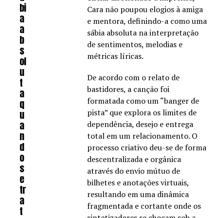
bi
Cara não poupou elogios à amiga
a
e mentora, definindo-a como uma
a
sábia absoluta na interpretação
b
de sentimentos, melodias e
s
métricas líricas.
ol
u
De acordo com o relato de
t
bastidores, a canção foi
a
formatada como um “banger de
q
pista” que explora os limites de
u
a
dependência, desejo e entrega
n
total em um relacionamento. O
d
processo criativo deu-se de forma
o
descentralizada e orgânica
s
através do envio mútuo de
e
bilhetes e anotações virtuais,
tr
resultando em uma dinâmica
a
fragmentada e cortante onde os
t
sintetizadores se chocam sob a