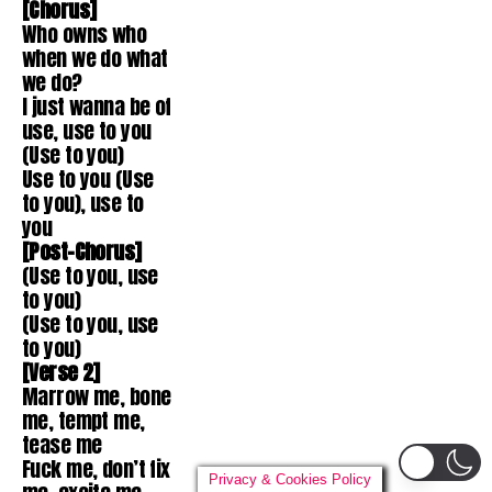
[Chorus]
Who owns who
when we do what
we do?
I just wanna be of
use, use to you
(Use to you)
Use to you (Use
to you), use to
you
[Post-Chorus]
(Use to you, use
to you)
(Use to you, use
to you)
[Verse 2]
Marrow me, bone
me, tempt me,
tease me
Fuck me, don’t fix
Privacy & Cookies Policy