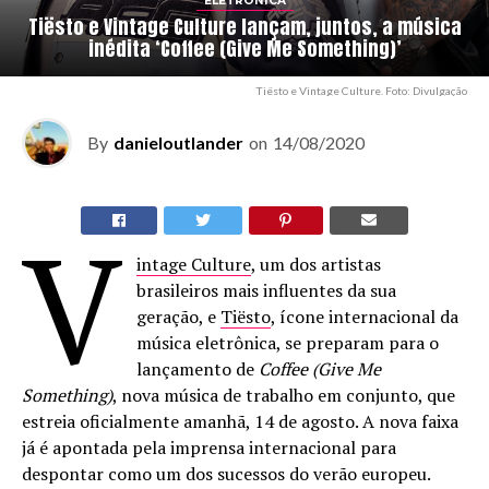
ELETRÔNICA
Tiësto e Vintage Culture lançam, juntos, a música
inédita ‘Coffee (Give Me Something)’
Tiësto e Vintage Culture. Foto: Divulgação
By
danieloutlander
on
14/08/2020
V
intage Culture
, um dos artistas
brasileiros mais influentes da sua
geração, e
Tiësto
, ícone internacional da
música eletrônica, se preparam para o
lançamento de
Coffee (Give Me
Something)
, nova música de trabalho em conjunto, que
estreia oficialmente amanhã, 14 de agosto. A nova faixa
já é apontada pela imprensa internacional para
despontar como um dos sucessos do verão europeu.