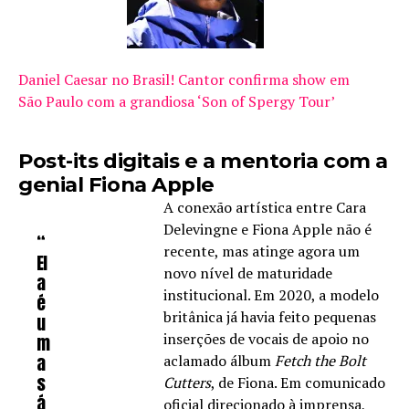
Daniel Caesar no Brasil! Cantor confirma show em
São Paulo com a grandiosa ‘Son of Spergy Tour’
Post-its digitais e a mentoria com a
genial Fiona Apple
A conexão artística entre Cara
Delevingne e Fiona Apple não é
“
recente, mas atinge agora um
El
novo nível de maturidade
a
institucional. Em 2020, a modelo
é
britânica já havia feito pequenas
u
inserções de vocais de apoio no
m
a
aclamado álbum
Fetch the Bolt
s
Cutters
, de Fiona. Em comunicado
á
oficial direcionado à imprensa,