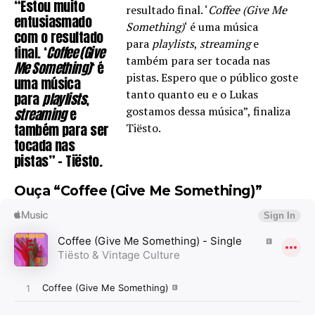
“Estou muito
resultado final. ‘
Coffee (Give Me
entusiasmado
Something)
‘ é uma música
com o resultado
para
playlists
,
streaming
e
final. ‘
Coffee (Give
também para ser tocada nas
Me Something)
‘ é
pistas. Espero que o público goste
uma música
tanto quanto eu e o Lukas
para
playlists
,
gostamos dessa música”, finaliza
streaming
e
também para ser
Tiësto.
tocada nas
pistas” – Tiësto.
Ouça “Coffee (Give Me Something)”