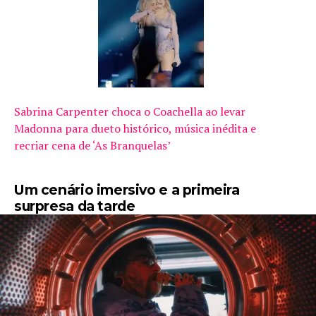
Sabrina Carpenter choca o Coachella ao levar
Madonna para dueto histórico, música inédita e
recriar cena de ‘As Branquelas’
Um cenário imersivo e a primeira
surpresa da tarde