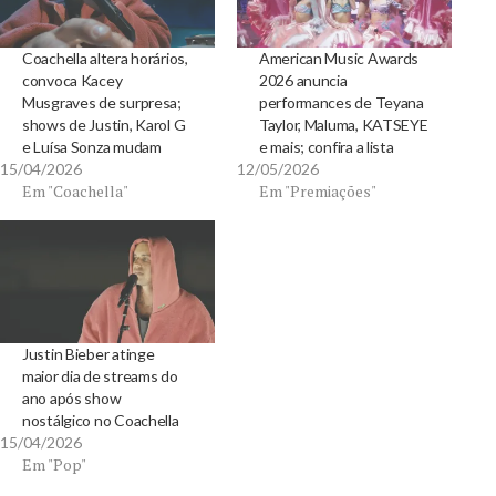
Coachella altera horários,
American Music Awards
convoca Kacey
2026 anuncia
Musgraves de surpresa;
performances de Teyana
shows de Justin, Karol G
Taylor, Maluma, KATSEYE
e Luísa Sonza mudam
e mais; confira a lista
15/04/2026
12/05/2026
Em "Coachella"
Em "Premiações"
Justin Bieber atinge
maior dia de streams do
ano após show
nostálgico no Coachella
15/04/2026
Em "Pop"