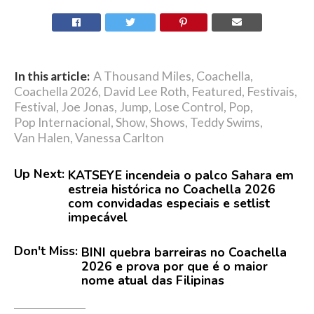
In this article:
A Thousand Miles
,
Coachella
,
Coachella 2026
,
David Lee Roth
,
Featured
,
Festivais
,
Festival
,
Joe Jonas
,
Jump
,
Lose Control
,
Pop
,
Pop Internacional
,
Show
,
Shows
,
Teddy Swims
,
Van Halen
,
Vanessa Carlton
Up Next:
KATSEYE incendeia o palco Sahara em
estreia histórica no Coachella 2026
com convidadas especiais e setlist
impecável
Don't Miss:
BINI quebra barreiras no Coachella
2026 e prova por que é o maior
nome atual das Filipinas