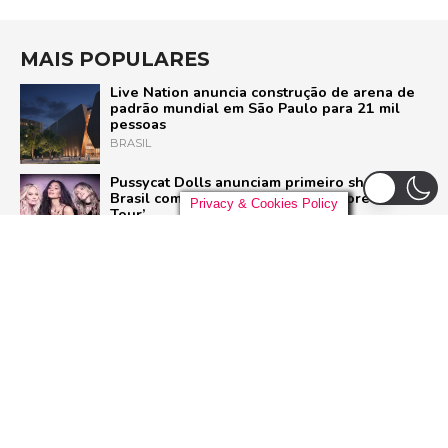
MAIS POPULARES
Live Nation anuncia construção de arena de
padrão mundial em São Paulo para 21 mil
pessoas
BRASIL
Pussycat Dolls anunciam primeiro show no
Brasil com a turnê mundial ‘PCD Forever
Privacy & Cookies Policy
Tour’
POP
Liniker arrasta multidão em São Paulo e inicia
turnê ‘BYE BYE CAJU’ com show esgotado
para 48 mil pessoas
BRASIL
Contagem regressiva: Falta exatamente um
mês para o Rock in Rio 2026! Confira o que
esperar do festival
ROCK IN RIO