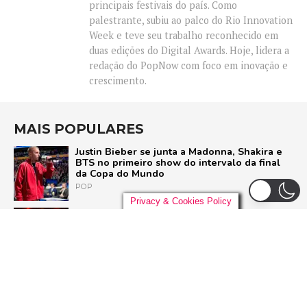
principais festivais do país. Como
palestrante, subiu ao palco do Rio Innovation
Week e teve seu trabalho reconhecido em
duas edições do Digital Awards. Hoje, lidera a
redação do PopNow com foco em inovação e
crescimento.
MAIS POPULARES
Justin Bieber se junta a Madonna, Shakira e
BTS no primeiro show do intervalo da final
da Copa do Mundo
POP
Privacy & Cookies Policy
Liniker arrasta multidão em São Paulo e inicia
turnê ‘BYE BYE CAJU’ com show esgotado
para 48 mil pessoas
BRASIL
Live Nation anuncia construção de arena de
padrão mundial em São Paulo para 21 mil
pessoas