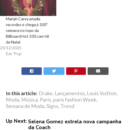
Mariah Carey amplia
recordes e chega à 100ª
semana no topo da
Billboard Hot 100 com hit
de Natal
23/12/2025
Em "Pop"
In this article:
Drake
,
Lançamentos
,
Louis Vuitton
,
Moda
,
Música
,
Paris
,
paris fashion Week
,
Semana de Moda
,
Signs
,
Trend
Up Next:
Selena Gomez estrela nova campanha
da Coach