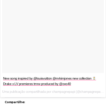
New song inspired by @louisvuitton @mrkimjones new collection
Drake x LV premieres tmrw produced by @ovo40
Uma publicação compartilhada por champagnepapi (@champagnepapi) em
Compartilhe: