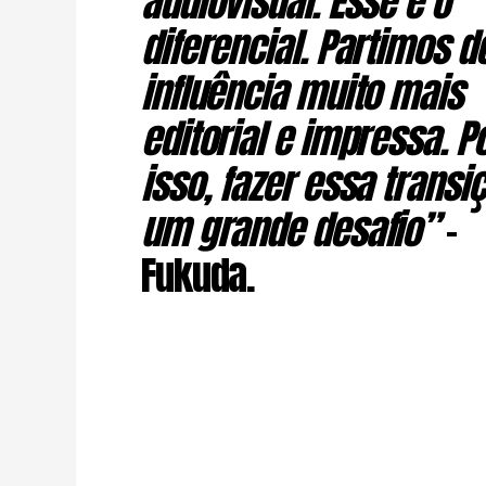
audiovisual. Esse é o
diferencial. Partimos 
influência muito mais
editorial e impressa. P
isso, fazer essa transi
um grande desafio”
–
Fukuda.