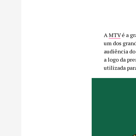
A
MTV
é a gr
um dos grande
audiência do 
a logo da pre
utilizada pa