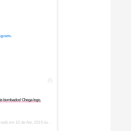
agram.
ais bombados! Chega logo,
asil) em
10 de Abr, 2019 às 6:19 PDT