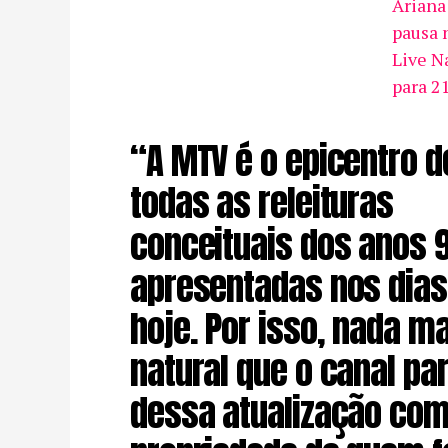
Ariana
pausa 
Live N
para 2
“A MTV é o epicentro d
todas as releituras
conceituais dos anos 
apresentadas nos dias
hoje. Por isso, nada m
natural que o canal par
dessa atualização com