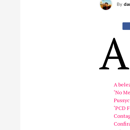
By
da
A
A bele
‘No Me
Pussyc
‘PCD F
Contag
Confira