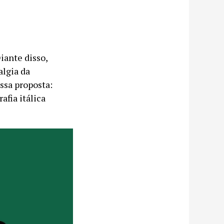
iante disso,
algia da
ssa proposta:
afia itálica