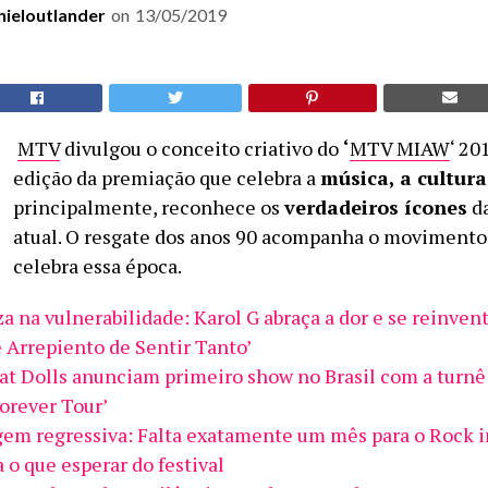
nieloutlander
on
13/05/2019
MTV
divulgou o conceito criativo do
‘
MTV MIAW
‘ 20
edição da premiação que celebra a
música, a cultur
principalmente, reconhece os
verdadeiros ícones
da
atual. O resgate dos anos 90 acompanha o movimento
celebra essa época.
za na vulnerabilidade: Karol G abraça a dor e se reinven
 Arrepiento de Sentir Tanto’
at Dolls anunciam primeiro show no Brasil com a turn
orever Tour’
em regressiva: Falta exatamente um mês para o Rock i
 o que esperar do festival