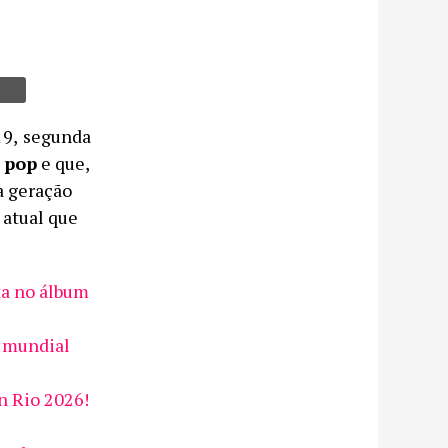
19,
segunda
a pop
e que,
 geração
 atual que
ta no álbum
ê mundial
n Rio 2026!