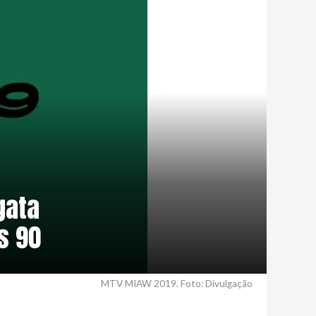
gata
s 90
MTV MIAW 2019. Foto: Divulgação