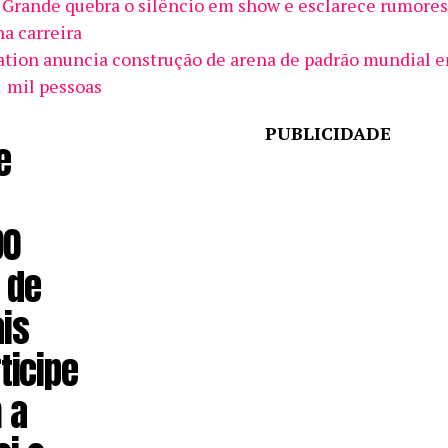
 Grande quebra o silêncio em show e esclarece rumores
na carreira
ation anuncia construção de arena de padrão mundial 
1 mil pessoas
PUBLICIDADE
e
90
 de
ais
ticipe
 a