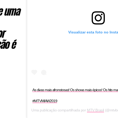
de uma
or
Visualizar esta foto no Inst
ção é
As divas mais afronstosas! Os shows mais épicos! Os hits m
#MTVMIAW2019
Uma publicação compartilhada por
MTV Brasil
(@mtvbr