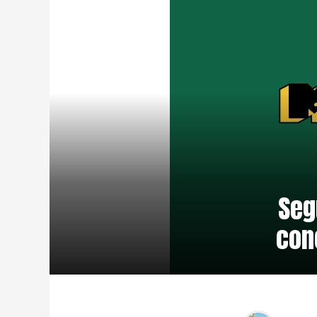
Seg
con