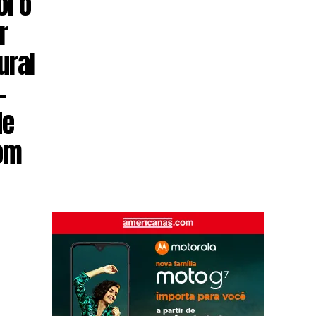
oi o
r
ural
–
de
com