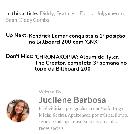
In this article:
Diddy
,
Featured
,
Fiança
,
Julgamento
,
Sean Diddy Combs
Up Next:
Kendrick Lamar conquista a 1ª posição
na Billboard 200 com ‘GNX’
Don't Miss:
‘CHROMAKOPIA’: Álbum de Tyler,
The Creator, completa 3ª semana no
topo da Billboard 200
Written By
Jucilene Barbosa
Publicitária e pós-graduada em Marketing e
Mídias Sociais. Apaixonada por música, filmes,
séries e tudo que envolve o universo das
redes sociais.