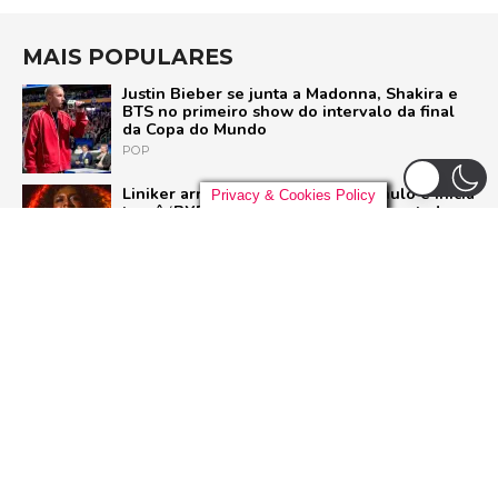
MAIS POPULARES
Justin Bieber se junta a Madonna, Shakira e
BTS no primeiro show do intervalo da final
da Copa do Mundo
POP
Liniker arrasta multidão em São Paulo e inicia
Privacy & Cookies Policy
turnê ‘BYE BYE CAJU’ com show esgotado
para 48 mil pessoas
BRASIL
Casamento de Taylor Swift e Travis Kelce:
Tudo o que aconteceu no megaevento no
Madison Square Garden
POP
U2 quebra hiato de nove anos e lança ‘Street
of Dreams’, primeiro single do aguardado
novo álbum
ROCK