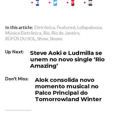
In this article:
Eletrônica
,
Featured
,
Lollapalooza
,
Música Eletrônica
,
Rio
,
Rio de Janeiro
,
RÜFÜS DU SOL
,
Show
,
Shows
Up Next:
Steve Aoki e Ludmilla se
unem no novo single ‘Rio
Amazing’
Don't Miss:
Alok consolida novo
momento musical no
Palco Principal do
Tomorrowland Winter