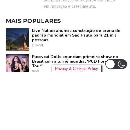
em inovação e crescimento.
MAIS POPULARES
Live Nation anuncia construção de arena de
padrão mundial em São Paulo para 21 mil
pessoas
BRASIL
Pussycat Dolls anunciam primeiro show no
Brasil com a turnê mundial ‘PCD Forever
Tour’
Privacy & Cookies Policy
POP
Liniker arrasta multidão em São Paulo e inicia
turnê ‘BYE BYE CAJU’ com show esgotado
para 48 mil pessoas
BRASIL
Dia Mundial do Rock: Por que celebramos em
13 de julho e como o Rock in Rio 2026 vai
homenagear o gênero
ROCK