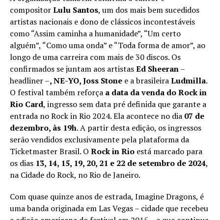
compositor
Lulu Santos
, um dos mais bem sucedidos
artistas nacionais e dono de clássicos incontestáveis
como “Assim caminha a humanidade”, “Um certo
alguém”, “Como uma onda” e “Toda forma de amor”, ao
longo de uma carreira com mais de 30 discos. Os
confirmados se juntam aos artistas
Ed Sheeran
–
headliner –
, NE-YO, Joss Stone
e a brasileira
Ludmilla
.
O festival também reforça
a data da
venda do Rock in
Rio Card
, ingresso sem data pré definida que garante a
entrada no Rock in Rio 2024. Ela acontece no dia
07 de
dezembro, às 19h
. A partir desta edição, os ingressos
serão vendidos exclusivamente pela plataforma da
Ticketmaster Brasil. O
Rock in Rio
está marcado para
os dias
13, 14, 15, 19, 20, 21 e 22 de setembro de 2024
,
na Cidade do Rock, no Rio de Janeiro.
Com quase quinze anos de estrada, Imagine Dragons, é
uma banda originada em Las Vegas – cidade que recebeu