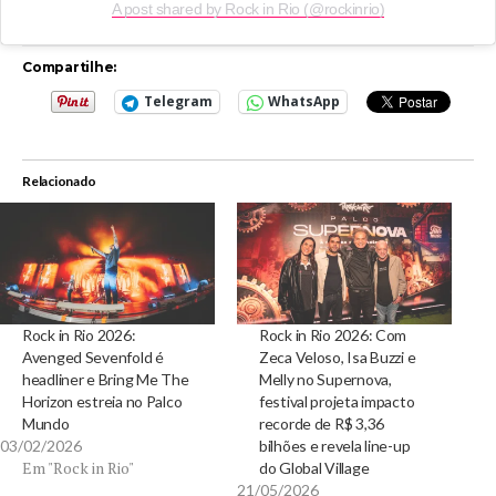
A post shared by Rock in Rio (@rockinrio)
Compartilhe:
Telegram
WhatsApp
Relacionado
Rock in Rio 2026:
Rock in Rio 2026: Com
Avenged Sevenfold é
Zeca Veloso, Isa Buzzi e
headliner e Bring Me The
Melly no Supernova,
Horizon estreia no Palco
festival projeta impacto
Mundo
recorde de R$ 3,36
03/02/2026
bilhões e revela line-up
Em "Rock in Rio"
do Global Village
21/05/2026