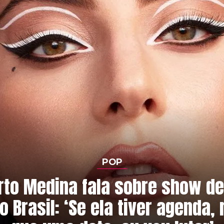
POP
rto Medina fala sobre show de
o Brasil: ‘Se ela tiver agenda