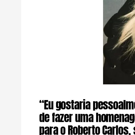
“Eu gostaria pessoalm
de fazer uma homena
para o Roberto Carlos, 