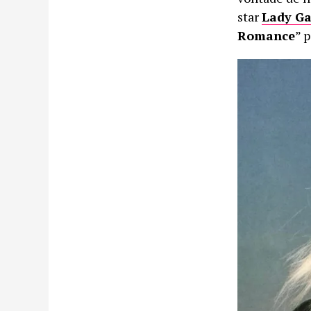
star
Lady G
Romance
” p