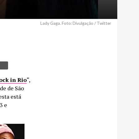
Lady Gaga. Foto: Divulgação / Twitter
ock in Rio
“,
ade de São
esta está
3 e