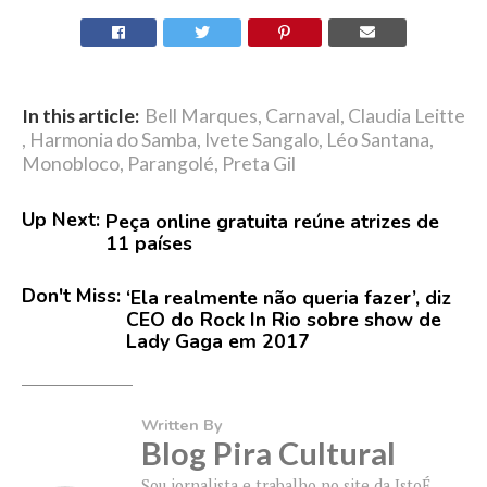
In this article:
Bell Marques
,
Carnaval
,
Claudia Leitte
,
Harmonia do Samba
,
Ivete Sangalo
,
Léo Santana
,
Monobloco
,
Parangolé
,
Preta Gil
Up Next:
Peça online gratuita reúne atrizes de
11 países
Don't Miss:
‘Ela realmente não queria fazer’, diz
CEO do Rock In Rio sobre show de
Lady Gaga em 2017
Written By
Blog Pira Cultural
Sou jornalista e trabalho no site da IstoÉ