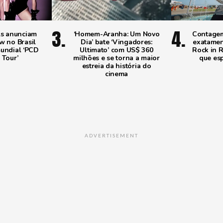
ls anunciam
‘Homem-Aranha: Um Novo
Contagem 
w no Brasil
Dia’ bate ‘Vingadores:
exatamen
mundial ‘PCD
Ultimato’ com US$ 360
Rock in R
 Tour’
milhões e se torna a maior
que esp
estreia da história do
cinema
ADVERTISEMENT