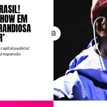
RASIL!
SHOW EM
RANDIOSA
R’
apital paulista!
 a expansão