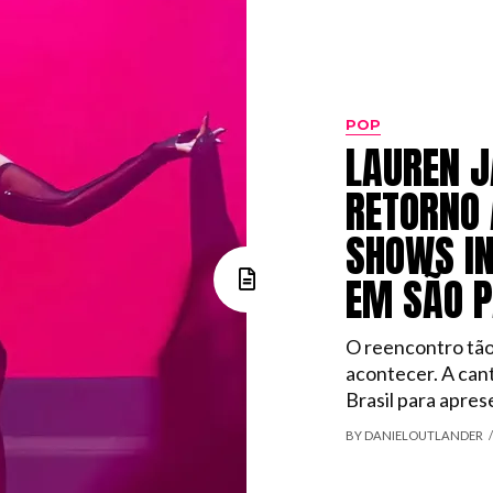
POP
LAUREN J
RETORNO 
SHOWS IN
EM SÃO 
O reencontro tão
acontecer. A can
Brasil para aprese
BY DANIELOUTLANDER