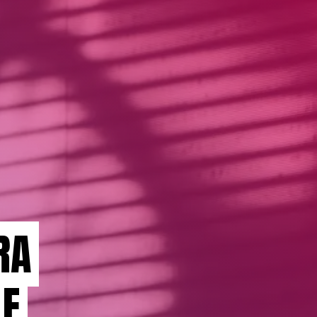
RA
 E