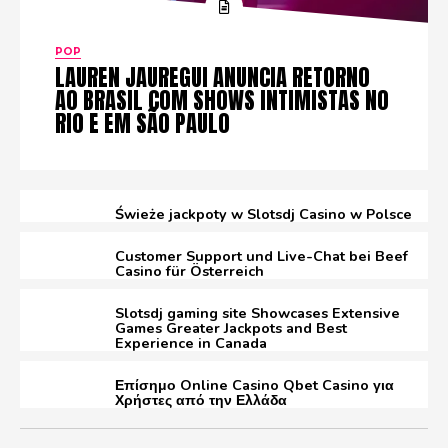
POP
LAUREN JAUREGUI ANUNCIA RETORNO
AO BRASIL COM SHOWS INTIMISTAS NO
RIO E EM SÃO PAULO
Świeże jackpoty w Slotsdj Casino w Polsce
Customer Support und Live-Chat bei Beef
Casino für Österreich
Slotsdj gaming site Showcases Extensive
Games Greater Jackpots and Best
Experience in Canada
Επίσημο Online Casino Qbet Casino για
Χρήστες από την Ελλάδα