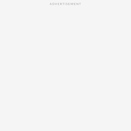
ADVERTISEMENT