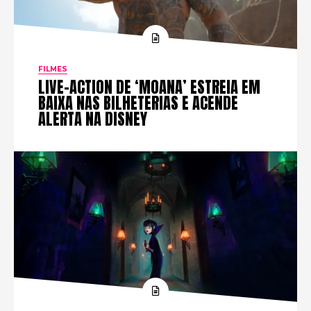
FILMES
LIVE-ACTION DE ‘MOANA’ ESTREIA EM
BAIXA NAS BILHETERIAS E ACENDE
ALERTA NA DISNEY