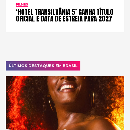
FILMES
‘HOTEL TRANSILVÂNIA 5’ GANHA TÍTULO
OFICIAL E DATA DE ESTREIA PARA 2027
ÚLTIMOS DESTAQUES EM BRASIL