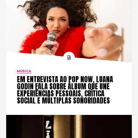
MÚSICA
EM ENTREVISTA AO POP NOW, LUANA
GODIN FALA SOBRE ÁLBUM QUE UNE
EXPERIÊNCIAS PESSOAIS, CRÍTICA
SOCIAL E MÚLTIPLAS SONORIDADES