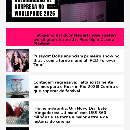
SURPRESA NO
WORLDPRIDE 2026
Het casino dat door Nederlandse spelers
wordt geprefereerd is PiperSpin Casino
Platform
Pussycat Dolls anunciam primeiro show no
Brasil com a turnê mundial ‘PCD Forever
Tour’
Contagem regressiva: Falta exatamente
um mês para o Rock in Rio 2026! Confira o
que esperar do festival
‘Homem-Aranha: Um Novo Dia’ bate
‘Vingadores: Ultimato’ com US$ 360
milhões e se torna a maior estreia da
história do cinema