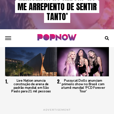
ME ARREPIENTO DE SENTIR
TANTO’
Live Nation anuncia
Pussycat Dolls anunciam
construção de arena de
primeiro show no Brasil com
padrão mundial em São
a turnê mundial ‘PCD Forever
Paulo para 21 mil pessoas
Tour’
ADVERTISEMENT