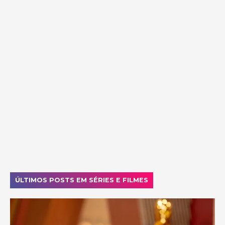
ÚLTIMOS POSTS EM SÉRIES E FILMES