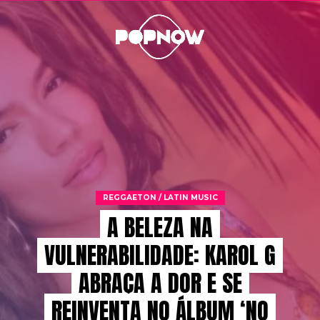
REGGAETON / LATIN MUSIC
A BELEZA NA
VULNERABILIDADE: KAROL G
ABRAÇA A DOR E SE
REINVENTA NO ÁLBUM ‘NO