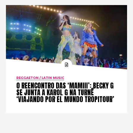
REGGAETON / LATIN MUSIC
O REENCONTRO DAS ‘MAMIII’: BECKY G
SE JUNTA A KAROL G NA TURNÊ
‘VIAJANDO POR EL MUNDO TROPITOUR’