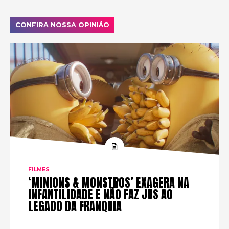
CONFIRA NOSSA OPINIÃO
FILMES
‘MINIONS & MONSTROS’ EXAGERA NA
INFANTILIDADE E NÃO FAZ JUS AO
LEGADO DA FRANQUIA