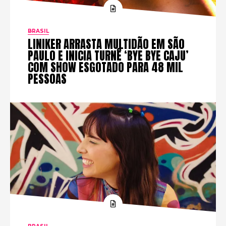
BRASIL
LINIKER ARRASTA MULTIDÃO EM SÃO
PAULO E INICIA TURNÊ ‘BYE BYE CAJU’
COM SHOW ESGOTADO PARA 48 MIL
PESSOAS