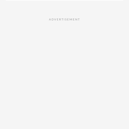
ADVERTISEMENT