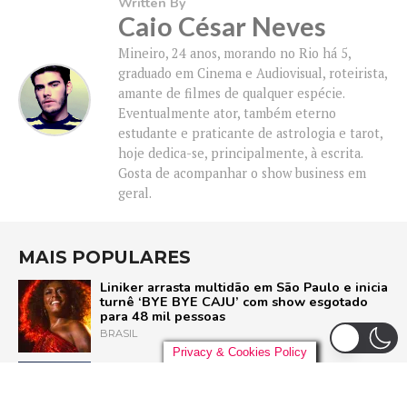
Written By
Caio César Neves
Mineiro, 24 anos, morando no Rio há 5,
graduado em Cinema e Audiovisual, roteirista,
amante de filmes de qualquer espécie.
Eventualmente ator, também eterno
estudante e praticante de astrologia e tarot,
hoje dedica-se, principalmente, à escrita.
Gosta de acompanhar o show business em
geral.
MAIS POPULARES
Liniker arrasta multidão em São Paulo e inicia
turnê ‘BYE BYE CAJU’ com show esgotado
para 48 mil pessoas
BRASIL
Privacy & Cookies Policy
Live Nation anuncia construção de arena de
padrão mundial em São Paulo para 21 mil
pessoas