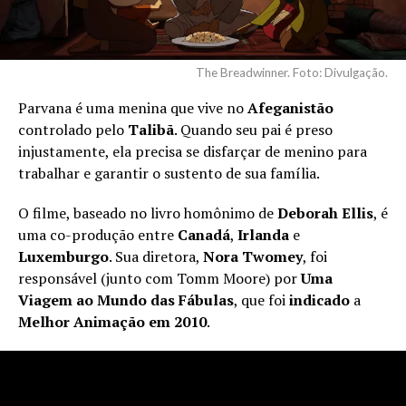
The Breadwinner. Foto: Divulgação.
Parvana é uma menina que vive no
Afeganistão
controlado pelo
Talibã
. Quando seu pai é preso
injustamente, ela precisa se disfarçar de menino para
trabalhar e garantir o sustento de sua família.
O filme, baseado no livro homônimo de
Deborah Ellis
, é
uma co-produção entre
Canadá
,
Irlanda
e
Luxemburgo
. Sua diretora,
Nora
Twomey
, foi
responsável (junto com Tomm Moore) por
Uma
Viagem ao Mundo das Fábulas
, que foi
indicado
a
Melhor Animação em 2010
.