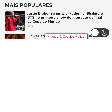
MAIS POPULARES
Justin Bieber se junta a Madonna, Shakira e
BTS no primeiro show do intervalo da final
da Copa do Mundo
POP
Liniker arrasta multidão em São Paulo e inicia
Privacy & Cookies Policy
turnê ‘BYE BYE CAJU’ com show esgotado
para 48 mil pessoas
BRASIL
Live Nation anuncia construção de arena de
padrão mundial em São Paulo para 21 mil
pessoas
BRASIL
Pussycat Dolls anunciam primeiro show no
Brasil com a turnê mundial ‘PCD Forever
Tour’
POP
ADVERTISEMENT