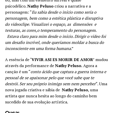
60, mas com um elemento surreal e quase
psicodélico.
Nathy
Peluso
criou a narrativa e a
personagem: “
Eu sabia desde o início como seria o
personagem,
bem como a estética plástica e disruptiva
do videoclipe. Visualizei o espaço, as dimensões e
texturas, as cores,o temperamento do personagem.
Estava claro para mim desde o início. Dirigir o vídeo foi
um desafio incrível, onde queríamos moldar a busca do
inconsciente em uma forma humana
.”
A essência de
‘VIVIR ASI ES MORIR DE AMOR’
mudou
através da performance de
Nathy Peluso.
Agora a
canção é um “
conto ácido que captura a guerra interna e
pessoal de se apaixonar pelo que você sabe que te
destrói. Ser seu próprio inimigo sem nem perceber
“. Uma
nova jogada criativa e sábia de
Nathy Peluso
, uma
artista que nunca hesita ao longo do caminho bem
sucedido de sua evolução artística.
Ouça: