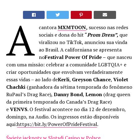
A
cantora
MXMTOON
,
sucesso nas redes
sociais e dona do hit “
Prom Dress”,
que
viralizou no TikTok, anunciou sua vinda
ao Brasil. A californiana se apresenta
no
Festival Power
Of Pride –
que nasceu
com uma missão: celebrar a comunidade LGBTQIA+ e
criar oportunidades que envolvam verdadeiramente
essas vidas – ao lado de
Kerli
,
Greyson Chance
,
Violet
Chachki
(ganhadora da sétima temporada do fenômeno
RuPaul’s Drag Race),
Danny Bond
,
Lemon
(drag queen
da primeira temporada do Canada’s Drag Race)
e
VENVS
. O festival acontece no dia 12 de dezembro,
domingo, na Audio. Os ingressos estão disponíveis
aqui:
https://bit.ly/PowerOfPrideFestival
.
Świeże jackpoty w Slotsdj Casino w Polsce