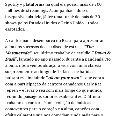
Spotify – plataforma na qual ela possui mais de 700
milhões de streamings. Acompanhada do seu
inseparável ukulele, já fez uma turnê de mais de 30
shows pelos Estados Unidos e Reino Unido – todos
esgotados.
A californiana desembarca no Brasil para apresentar,
além dos sucessos do seu disco de estreia,
“The
Masquerade”
, seu último trabalho de estúdio, “
Dawn &
Dusk
“, lançado no ano passado, durante a pandemia. No
álbum, nós a vemos abraçar a vida com uma clareza
surpreendente ao longo de 14 faixas de batidas
pulsantes – incluindo “
ok on your own”
– que conta
com a participação da cantora canadense Carly Rae
Jepsen – e levar o seu som mais longe do que nunca,
reunindo paisagens sonoras exuberantes. O último
trabalho da cantora é uma coleção de músicas
comoventes para o coração e a alma, canções com
efeito calmante que nos convidam ainda mais para o