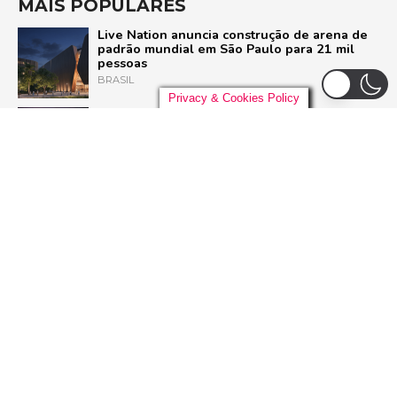
MAIS POPULARES
Live Nation anuncia construção de arena de
padrão mundial em São Paulo para 21 mil
pessoas
BRASIL
Privacy & Cookies Policy
Pussycat Dolls anunciam primeiro show no
Brasil com a turnê mundial ‘PCD Forever
Tour’
POP
Liniker arrasta multidão em São Paulo e inicia
turnê ‘BYE BYE CAJU’ com show esgotado
para 48 mil pessoas
BRASIL
Dia Mundial do Rock: Por que celebramos em
13 de julho e como o Rock in Rio 2026 vai
homenagear o gênero
ROCK
ADVERTISEMENT