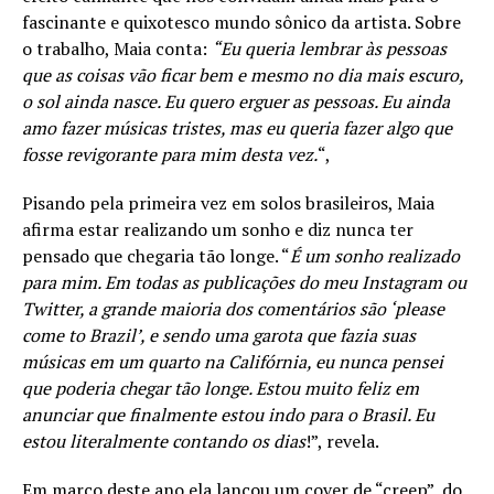
fascinante e quixotesco mundo sônico da artista. Sobre
o trabalho, Maia conta:
“Eu queria lembrar às pessoas
que as coisas vão ficar bem e mesmo no dia mais escuro,
o sol ainda nasce. Eu quero erguer as pessoas. Eu ainda
amo fazer músicas tristes, mas eu queria fazer algo que
fosse revigorante para mim desta vez.
“,
Pisando pela primeira vez em solos brasileiros, Maia
afirma estar realizando um sonho e diz nunca ter
pensado que chegaria tão longe. “
É um sonho realizado
para mim. Em todas as publicações do meu Instagram ou
Twitter, a grande maioria dos comentários são ‘please
come to Brazil’, e sendo uma garota que fazia suas
músicas em um quarto na Califórnia, eu nunca pensei
que poderia chegar tão longe. Estou muito feliz em
anunciar que finalmente estou indo para o Brasil. Eu
estou literalmente contando os dias
!”, revela.
Em março deste ano ela lançou um cover de “creep”, do