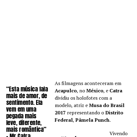
As filmagens aconteceram em
“Esta música fala
Acapulco
, no
México
, e
Catra
mais de amor, de
dividiu os holofotes com a
sentimento. Ela
modelo, atriz e
Musa do Brasil
vem em uma
2017
representando o
Distrito
pegada mais
Federal
,
Pâmela Punch
.
leve, diferente,
mais romântica”
Vivendo
– Mr Catra.