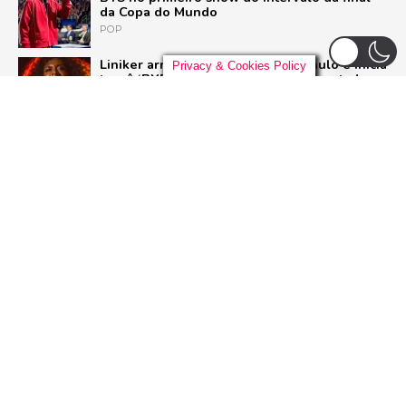
da Copa do Mundo
POP
Liniker arrasta multidão em São Paulo e inicia
Privacy & Cookies Policy
turnê ‘BYE BYE CAJU’ com show esgotado
para 48 mil pessoas
BRASIL
Live Nation anuncia construção de arena de
padrão mundial em São Paulo para 21 mil
pessoas
BRASIL
Pussycat Dolls anunciam primeiro show no
Brasil com a turnê mundial ‘PCD Forever
Tour’
POP
ADVERTISEMENT