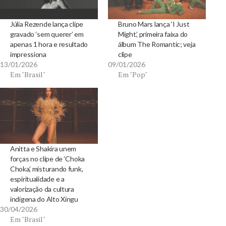
Júlia Rezende lança clipe
Bruno Mars lança ‘I Just
gravado ‘sem querer’ em
Might’, primeira faixa do
apenas 1 hora e resultado
álbum The Romantic; veja
impressiona
clipe
13/01/2026
09/01/2026
Em "Brasil"
Em "Pop"
Anitta e Shakira unem
forças no clipe de ‘Choka
Choka’, misturando funk,
espiritualidade e a
valorização da cultura
indígena do Alto Xingu
30/04/2026
Em "Brasil"