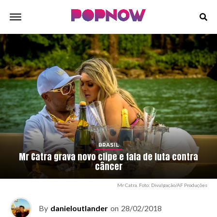
BRASIL
Mr Catra grava novo clipe e fala de luta contra
câncer
Mr Catra. Foto: Divulgação/AF Produções
By
danieloutlander
on
28/02/2018