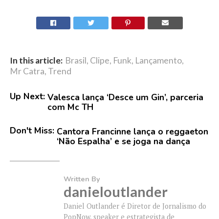
In this article:
Brasil
,
Clipe
,
Funk
,
Lançamento
,
Mr Catra
,
Trend
Up Next:
Valesca lança ‘Desce um Gin’, parceria
com Mc TH
Don't Miss:
Cantora Francinne lança o reggaeton
‘Não Espalha’ e se joga na dança
Written By
danieloutlander
Daniel Outlander é Diretor de Jornalismo do
PopNow, speaker e estrategista de