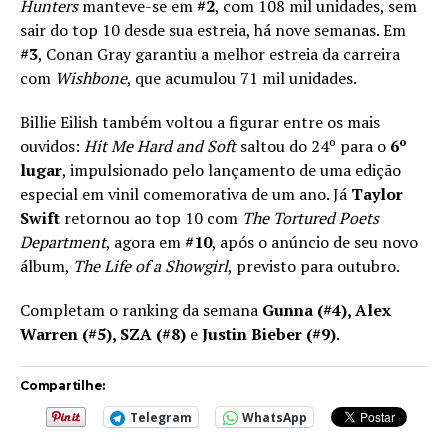
Hunters
manteve-se em
#2
, com 108 mil unidades, sem
sair do top 10 desde sua estreia, há nove semanas. Em
#3
, Conan Gray garantiu a melhor estreia da carreira
com
Wishbone
, que acumulou 71 mil unidades.
Billie Eilish também voltou a figurar entre os mais
ouvidos:
Hit Me Hard and Soft
saltou do 24º para o
6º
lugar
, impulsionado pelo lançamento de uma edição
especial em vinil comemorativa de um ano. Já
Taylor
Swift
retornou ao top 10 com
The Tortured Poets
Department
, agora em
#10
, após o anúncio de seu novo
álbum,
The Life of a Showgirl
, previsto para outubro.
Completam o ranking da semana
Gunna (#4), Alex
Warren (#5), SZA (#8)
e
Justin Bieber (#9)
.
Compartilhe:
Telegram
WhatsApp