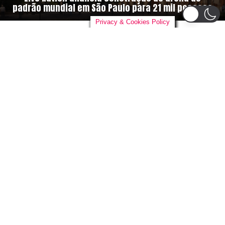
padrão mundial em São Paulo para 21 mil pessoas
Privacy & Cookies Policy
By
danieloutlander
on
04/08/2026
A
gigante global do entretenimento,
Live
Nation Entertainment
, está construindo
sua primeira arena no Brasil. Em parceria
com o grupo de desenvolvimento urbano
Cidade Center Norte
, a empresa
anunciou um novo complexo em São Paulo com
capacidade para 21.000 pessoas, com inauguração
prevista para 2028.
Detalhes da nova São Paulo Arena:
Capacidade histórica:
Com espaço para 21 mil