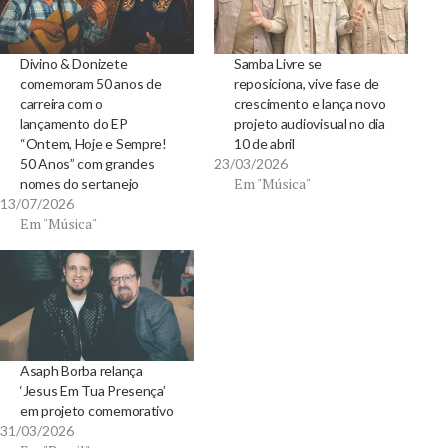
Divino & Donizete
Samba Livre se
comemoram 50 anos de
reposiciona, vive fase de
carreira com o
crescimento e lança novo
lançamento do EP
projeto audiovisual no dia
“Ontem, Hoje e Sempre!
10 de abril
50 Anos” com grandes
23/03/2026
Em "Música"
nomes do sertanejo
13/07/2026
Em "Música"
Asaph Borba relança
‘Jesus Em Tua Presença’
em projeto comemorativo
31/03/2026