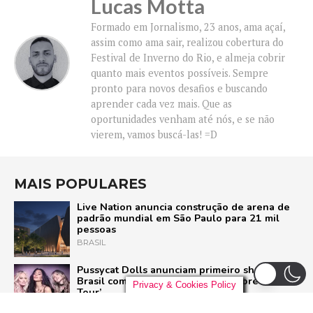
Lucas Motta
Formado em Jornalismo, 23 anos, ama açaí,
assim como ama sair, realizou cobertura do
Festival de Inverno do Rio, e almeja cobrir
quanto mais eventos possíveis. Sempre
pronto para novos desafios e buscando
aprender cada vez mais. Que as
oportunidades venham até nós, e se não
vierem, vamos buscá-las! =D
MAIS POPULARES
Live Nation anuncia construção de arena de
padrão mundial em São Paulo para 21 mil
pessoas
BRASIL
Pussycat Dolls anunciam primeiro show no
Brasil com a turnê mundial ‘PCD Forever
Privacy & Cookies Policy
Tour’
POP