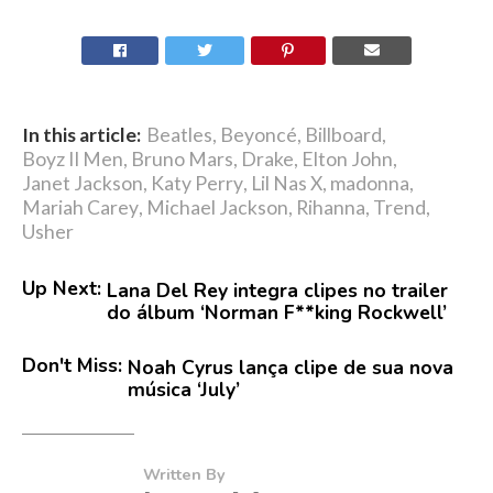
In this article:
Beatles
,
Beyoncé
,
Billboard
,
Boyz II Men
,
Bruno Mars
,
Drake
,
Elton John
,
Janet Jackson
,
Katy Perry
,
Lil Nas X
,
madonna
,
Mariah Carey
,
Michael Jackson
,
Rihanna
,
Trend
,
Usher
Up Next:
Lana Del Rey integra clipes no trailer
do álbum ‘Norman F**king Rockwell’
Don't Miss:
Noah Cyrus lança clipe de sua nova
música ‘July’
Written By