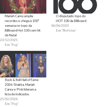
Mariah Carey amplia
O disputado topo do
recordes e chega à 100ª
HOT 100 da Billboard
semana no topo da
06/06/2020
Em "Notícias"
Billboard Hot 100 com hit
de Natal
23/12/2025
Em "Pop"
Rock & Roll Hall of Fame
2026: Shakira, Mariah
Carey e P!nk lideram a
lista de indicados
25/02/2026
Em "Pop"