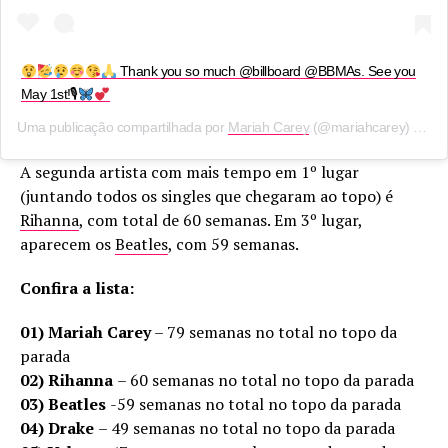
Thank you so much @billboard @BBMAs. See you
May 1st!🎙
Uma publicação compartilhada por
Mariah Carey
(@mariahcarey) em
1
A segunda artista com mais tempo em 1º lugar
(juntando todos os singles que chegaram ao topo) é
Rihanna
, com total de 60 semanas. Em 3º lugar,
aparecem os
Beatles
, com 59 semanas.
Confira a lista:
01)
Mariah Carey
– 79 semanas no total no topo da
parada
02)
Rihanna
– 60 semanas no total no topo da parada
03)
Beatles
-59 semanas no total no topo da parada
04)
Drake
– 49 semanas no total no topo da parada