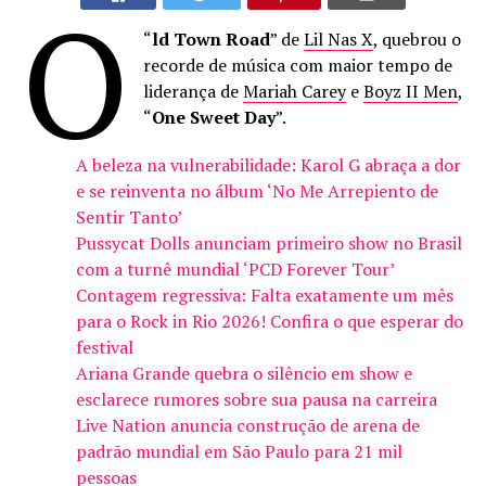
O
“
ld Town Road
” de
Lil Nas X
, quebrou o
recorde de música com maior tempo de
liderança de
Mariah Carey
e
Boyz II Men
,
“
One Sweet Day
”.
A beleza na vulnerabilidade: Karol G abraça a dor
e se reinventa no álbum ‘No Me Arrepiento de
Sentir Tanto’
Pussycat Dolls anunciam primeiro show no Brasil
com a turnê mundial ‘PCD Forever Tour’
Contagem regressiva: Falta exatamente um mês
para o Rock in Rio 2026! Confira o que esperar do
festival
Ariana Grande quebra o silêncio em show e
esclarece rumores sobre sua pausa na carreira
Live Nation anuncia construção de arena de
padrão mundial em São Paulo para 21 mil
pessoas