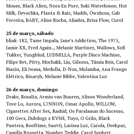
Mouse, Black Alien, Nora En Pure, Suki Waterhouse, Hot
Milk, Devochka, Planta & Raiz, Madds, Öwnboss, Gab
Ferreira, BABY, Aline Rocha, Aliados, Brisa Flow, Curol
25 de março, sábado
blink-182, Tame Impala, Jane’s Addiction, The 1975,
Jamie XX, Fred Again.., Melanie Martinez, Wallows, Sofi
Tukker, Yungblud, LUDMILLA, Purple Disco Machine,
Filipe Ret, Pitty, Mochakk, Liu, Gilsons, Tássia Reis, Carol
Biazin, Eli Iwasa, Medulla, D-Nox, Mulamba, Ana Frango
Elétrico, Binaryh, Melanie Ribbe, Valentina Luz
26 de março, domingo
Drake, Rosalía, Armin van Buuren, Alison Wonderland,
Tove Lo, Aurora, L7NNON, Omar Apollo, WILLOW,
Cigarettes After Sex, Rashid, Os Paralamas do Sucesso,
100 Gecs, Dubdogz x KVSH, Tuyo, O Grilo, Black
Pantera, Rooftime, Santti, Larissa Luz, Carola, Deekpaz,
Camilla Brunetta, Number Teddie, Carol Seubert