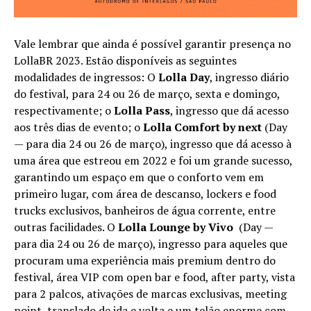
Vale lembrar que ainda é possível garantir presença no
LollaBR 2023. Estão disponíveis as seguintes
modalidades de ingressos: O
Lolla Day
, ingresso diário
do festival, para 24 ou 26 de março, sexta e domingo,
respectivamente; o
Lolla Pass
, ingresso que dá acesso
aos três dias de evento; o
Lolla Comfort by next
(Day
— para dia 24 ou 26 de março), ingresso que dá acesso à
uma área que estreou em 2022 e foi um grande sucesso,
garantindo um espaço em que o conforto vem em
primeiro lugar, com área de descanso, lockers e food
trucks exclusivos, banheiros de água corrente, entre
outras facilidades. O
Lolla Lounge by Vivo
(Day —
para dia 24 ou 26 de março), ingresso para aqueles que
procuram uma experiência mais premium dentro do
festival, área VIP com open bar e food, after party, vista
para 2 palcos, ativações de marcas exclusivas, meeting
point, translado de ida e volta e um telão enorme com