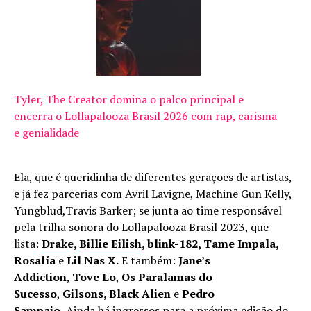
Tyler, The Creator domina o palco principal e
encerra o Lollapalooza Brasil 2026 com rap, carisma
e genialidade
Ela, que é queridinha de diferentes gerações de artistas,
e já fez parcerias com Avril Lavigne, Machine Gun Kelly,
Yungblud,Travis Barker; se junta ao time responsável
pela trilha sonora do Lollapalooza Brasil 2023, que
lista:
Drake
,
Billie Eilish
, blink-182, Tame Impala,
Rosalía
e
Lil Nas X.
E também:
Jane’s
Addiction
,
Tove Lo
,
Os Paralamas do
Sucesso
,
Gilsons, Black Alien
e
Pedro
Sampaio.
Ainda há ingressos para a próxima edição do