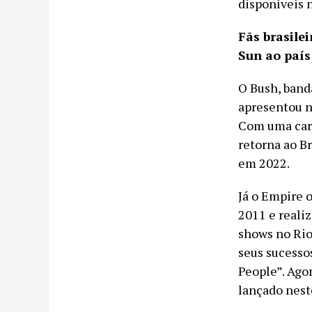
disponíveis n
Fãs brasile
Sun ao país
O Bush, banda
apresentou no
Com uma carr
retorna ao Br
em 2022.
Já o Empire o
2011 e reali
shows no Rio
seus sucesso
People”. Ago
lançado neste