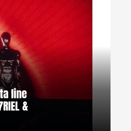
a line
7RIEL &