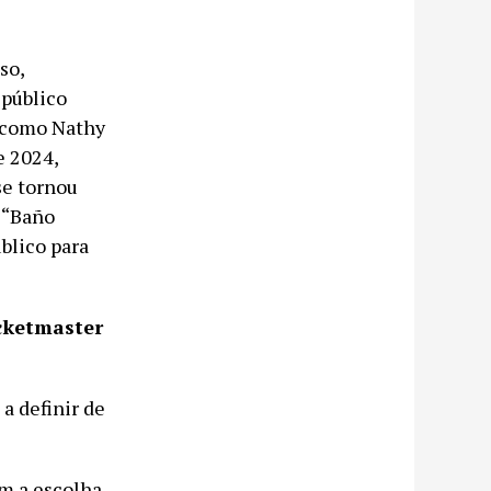
so,
 público
s como Nathy
e 2024,
se tornou
, “Baño
blico para
icketmaster
 a definir de
om a escolha