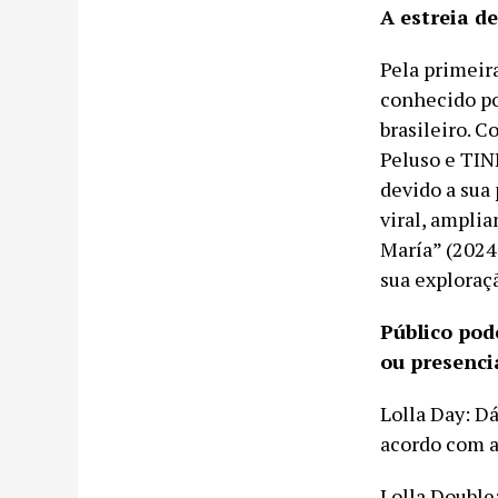
A estreia d
Pela primeir
conhecido po
brasileiro. 
Peluso e TIN
devido a sua
viral, ampli
María” (2024
sua exploraç
Público pod
ou presenci
Lolla Day: Dá
acordo com 
Lolla Double: