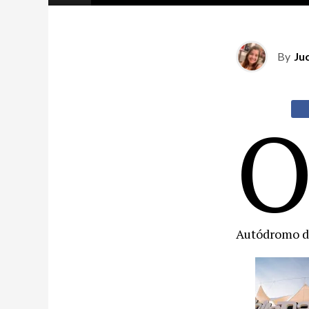
By
Ju
Autódromo de