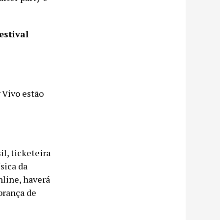
estival
 Vivo estão
l, ticketeira
ísica da
nline, haverá
obrança de