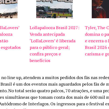
llaLovers’
Lollapalooza Brasil 2027:
Tyler, The 
palooza
Venda antecipada
domina o pa
estão
‘LollaLovers’ é liberada
e encerra o
 esgotados
para o público geral;
Brasil 2026 
confira preços e
carisma e g
benefícios
no line up, atendem a muitos pedidos dos fãs nas redes
 Brasil é um dos eventos mais aguardados pelos fãs de 
to. No total serão quatro palcos, 70 atrações, e uma p
es simultâneas que tomam conta dos mais de 600 mil 
Autódromo de Interlagos. Os ingressos para o festival e