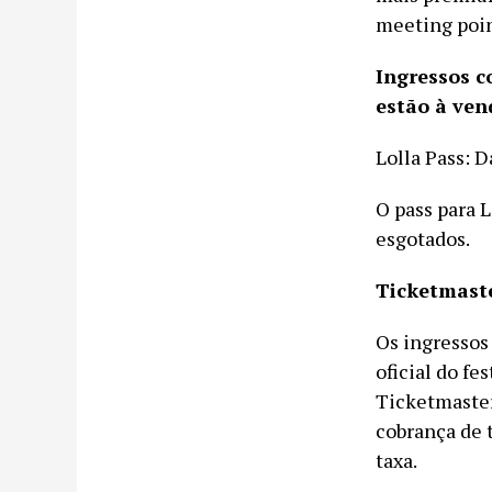
meeting poin
Ingressos c
estão à ven
Lolla Pass: D
O pass para L
esgotados.
Ticketmaste
Os ingressos
oficial do fe
Ticketmaster
cobrança de t
taxa.