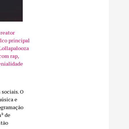
Creator
lco principal
 Lollapalooza
com rap,
enialidade
 sociais. O
música e
rogramação
m² de
stão