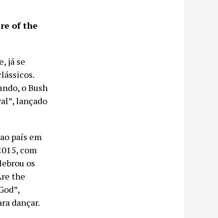
re of the
, já se
lássicos.
undo, o Bush
val”, lançado
 ao país em
2015, com
lebrou os
Are the
God”,
ara dançar.