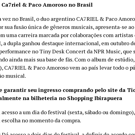
e Ca7riel & Paco Amoroso no Brasil
a vez no Brasil, o duo argentino CA7RIEL & Paco Amoro
r sua fusão única de gêneros musicais, apresenta-se ao
Com uma carreira marcada por colaborações com artista
I, a dupla ganhou destaque internacional, em outubro d
 performance no Tiny Desk Concert da NPR Music, que 
ando ainda mais sua base de fãs. Com o album de estúdio
), CA7RIEL & Paco Amoroso vem ao país levar todo o pú
ão musical.
e garantir seu ingresso comprando pelo site da T
almente na bilheteria no Shopping Ibirapuera
 acesso a um dia do festival (sexta, sábado ou domingo),
a escolha no momento da compra.
 Dá acesso a dois dias do festival, a definir de acordo c