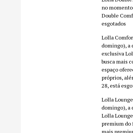
no momento d
Double Comfo
esgotados
Lolla Comfort
domingo), a 
exclusiva Lol
busca mais c
espaço ofere
próprios, al
28, está esgo
Lolla Lounge 
domingo), a 
Lolla Lounge 
premium do f
mais premium