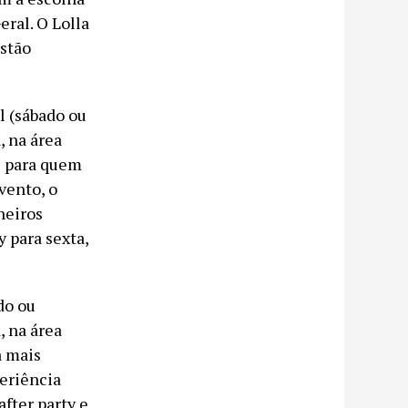
ral. O Lolla
estão
l (sábado ou
 na área
al para quem
vento, o
heiros
 para sexta,
do ou
 na área
a mais
eriência
fter party e