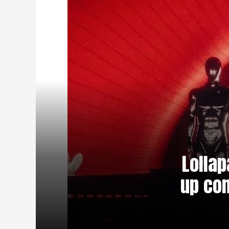
Lolla
up com