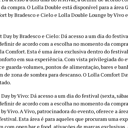
a compra. O Lolla Double está disponível para a área Ge
rt by Bradesco e Cielo e Lolla Double Lounge by Vivo 
 Day by Bradesco e Cielo: Dá acesso a um dia do festiva
definir de acordo com a escolha no momento da compra,
la Comfort. Esta é uma área exclusiva dentro do festiv
onforto em sua experiência. Com vista privilegiada do e
ce guarda-volumes, pontos de alimentação, bares e ban
ém de zona de sombra para descanso. O Lolla Comfort Day
tado.
Day by Vivo: Dá acesso a um dia do festival (sexta, sába
definir de acordo com a escolha no momento da compra,
by Vivo. A Vivo, patrocinadora do evento, oferece a áre
estival. Esta área é para aqueles que procuram uma exp
 com open bar e food, ativações de marcas exclusivas, a