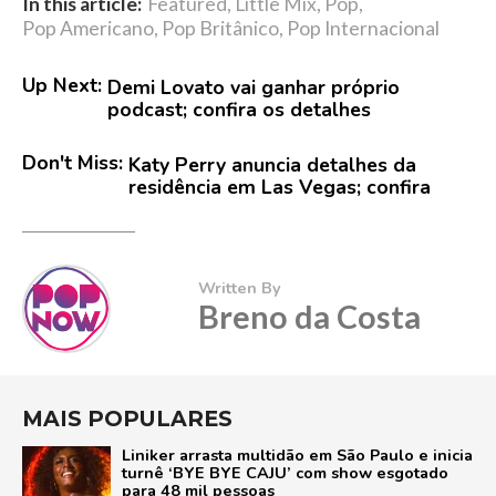
In this article:
Featured
,
Little Mix
,
Pop
,
Pop Americano
,
Pop Britânico
,
Pop Internacional
Up Next:
Demi Lovato vai ganhar próprio
podcast; confira os detalhes
Don't Miss:
Katy Perry anuncia detalhes da
residência em Las Vegas; confira
Written By
Breno da Costa
MAIS POPULARES
Liniker arrasta multidão em São Paulo e inicia
turnê ‘BYE BYE CAJU’ com show esgotado
para 48 mil pessoas