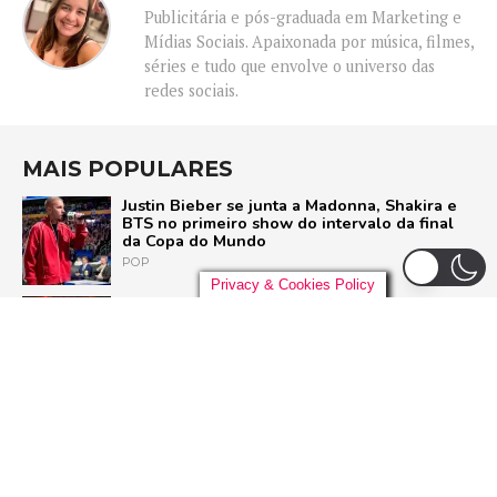
Publicitária e pós-graduada em Marketing e
Mídias Sociais. Apaixonada por música, filmes,
séries e tudo que envolve o universo das
redes sociais.
MAIS POPULARES
Justin Bieber se junta a Madonna, Shakira e
BTS no primeiro show do intervalo da final
da Copa do Mundo
POP
Privacy & Cookies Policy
Liniker arrasta multidão em São Paulo e inicia
turnê ‘BYE BYE CAJU’ com show esgotado
para 48 mil pessoas
BRASIL
Live Nation anuncia construção de arena de
padrão mundial em São Paulo para 21 mil
pessoas
BRASIL