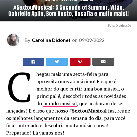
LANÇAMENTOS DA SEMANA
#SextouMusical: 5 Seconds of Summer, Vitão,
Gabrielle Aplin, Bom Gosto, Rosalía e muito mais!!
Foto: Divulgação
By
Carolina Didonet
on
09/09/2022
C
hegou mais uma sexta-feira para
aproveitarmos ao máximo! E o que é
melhor do que curtir uma boa música, o
principal é, descobrir todas as novidades
do
mundo musical
, que acabaram de ser
lançadas? E é isso que nosso
#SextouMusical
faz, reúne
os
melhores lançamentos
da semana do dia, para você
ficar antenado e descobrir muita música nova!
Preparado? Lá vamos nós!