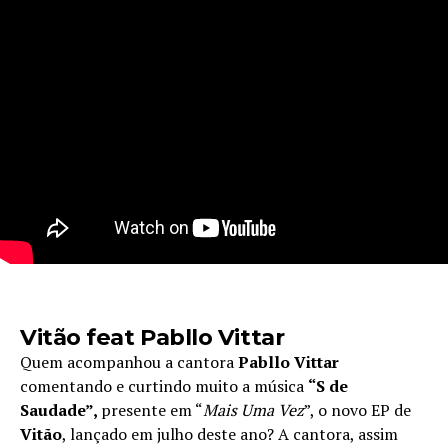
Vitão feat Pabllo Vittar
Quem acompanhou a cantora
Pabllo Vittar
comentando e curtindo muito a música
“S de
Saudade”,
presente em “
Mais Uma Vez
”, o novo EP de
Vitão
, lançado em julho deste ano? A cantora, assim