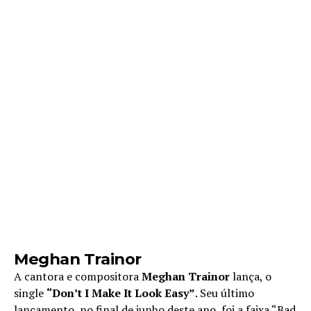
Meghan Trainor
A cantora e compositora
Meghan Trainor
lança, o
single
“Don’t I Make It Look Easy”
. Seu último
lançamento, no final de junho deste ano, foi a faixa “Bad