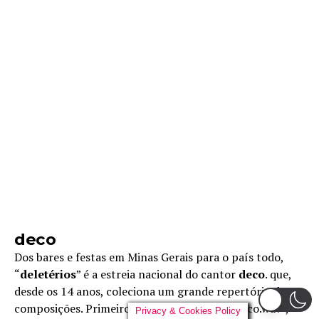
deco
Dos bares e festas em Minas Gerais para o país todo,
“
deletérios
” é a estreia nacional do cantor
deco
. que,
desde os 14 anos, coleciona um grande repertório de
composições. Primeiro lançamento do EP “deco.wav”,
Privacy & Cookies Policy