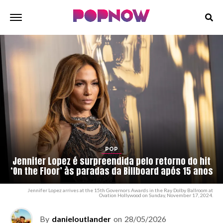
POP
Jennifer Lopez é surpreendida pelo retorno do hit
‘On the Floor’ às paradas da Billboard após 15 anos
Jennifer Lopez arrives at the 15th Governors Awards in the Ray Dolby Ballroom at
Ovation Hollywood on Sunday, November 17, 2024.
By
danieloutlander
on
28/05/2026