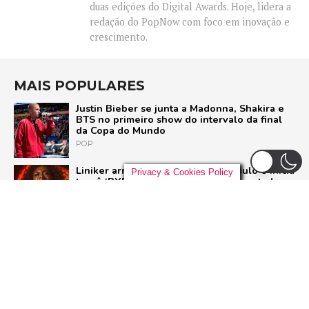
duas edições do Digital Awards. Hoje, lidera a
redação do PopNow com foco em inovação e
crescimento.
MAIS POPULARES
Justin Bieber se junta a Madonna, Shakira e
BTS no primeiro show do intervalo da final
da Copa do Mundo
POP
Liniker arrasta multidão em São Paulo e inicia
Privacy & Cookies Policy
turnê ‘BYE BYE CAJU’ com show esgotado
para 48 mil pessoas
BRASIL
U2 quebra hiato de nove anos e lança ‘Street
of Dreams’, primeiro single do aguardado
novo álbum
ROCK
Ariana Grande deixa o elenco da 13ª
temporada de ‘American Horror Story’; saiba