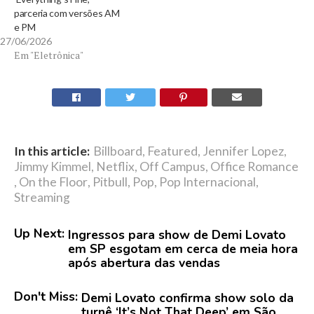
parceria com versões AM
e PM
27/06/2026
Em "Eletrônica"
In this article:
Billboard
,
Featured
,
Jennifer Lopez
,
Jimmy Kimmel
,
Netflix
,
Off Campus
,
Office Romance
,
On the Floor
,
Pitbull
,
Pop
,
Pop Internacional
,
Streaming
Up Next:
Ingressos para show de Demi Lovato
em SP esgotam em cerca de meia hora
após abertura das vendas
Don't Miss:
Demi Lovato confirma show solo da
turnê ‘It’s Not That Deep’ em São