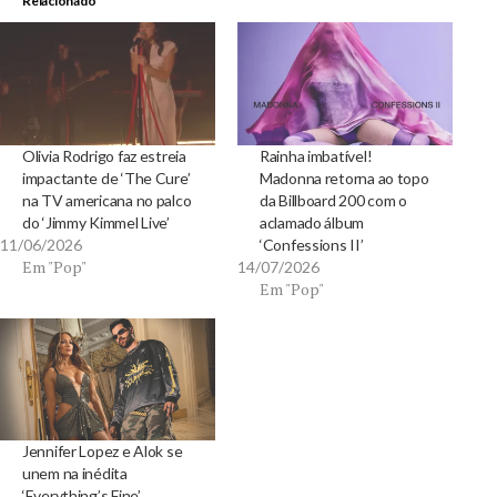
Relacionado
Olivia Rodrigo faz estreia
Rainha imbatível!
impactante de ‘The Cure’
Madonna retorna ao topo
na TV americana no palco
da Billboard 200 com o
do ‘Jimmy Kimmel Live’
aclamado álbum
11/06/2026
‘Confessions II’
Em "Pop"
14/07/2026
Em "Pop"
Jennifer Lopez e Alok se
unem na inédita
‘Everything’s Fine’,