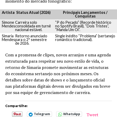
momento do mercado fonográfico:
Artista
Status Atual (2026)
Principais Lançamentos /
Conquistas
Simone
Carreira solo
“P do Pecado” (Recorde histórico
Mendes
consolidada em turnê
no Spotify Brasil), “Dois Tristes”,
nacional estável.
“Manda Um Oi”.
Simaria
Retorno anunciado
Single inédito “Problema” (sertanejo
Mendes
para o 2º semestre
romântico tradicional).
de 2026.
Com a promessa de clipes, novos arranjos e uma agenda
estruturada para respeitar seu novo estilo de vida, o
retorno de Simaria promete movimentar as estruturas
do ecossistema sertanejo nos próximos meses. Os
detalhes sobre datas de shows e o lançamento oficial
nas plataformas digitais devem ser divulgados em breve
por sua equipe de gerenciamento de carreira.
Compartilhe:
Tweet
Telegram
WhatsApp