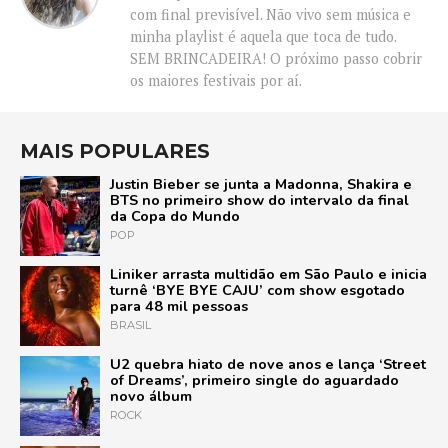
com final previsível. Não vivo sem música e
minha playlist é aquela que toca de tudo.
SEM BRINCADEIRA! O próximo passo cobrir
os maiores festivais por aí.
MAIS POPULARES
Justin Bieber se junta a Madonna, Shakira e
BTS no primeiro show do intervalo da final
da Copa do Mundo
POP
Liniker arrasta multidão em São Paulo e inicia
turnê ‘BYE BYE CAJU’ com show esgotado
para 48 mil pessoas
BRASIL
U2 quebra hiato de nove anos e lança ‘Street
of Dreams’, primeiro single do aguardado
novo álbum
ROCK