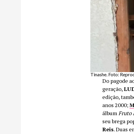
Tinashe. Foto: Repro
Do pagode ao
geração,
LU
edição, tam
anos 2000;
M
álbum
Fruto 
seu brega po
Reis
. Duas e