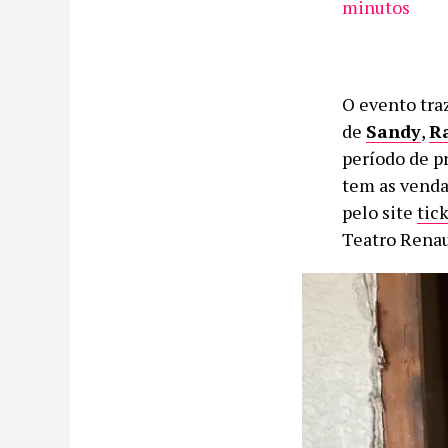
minutos
O evento tra
de
Sandy
,
Ra
período de pr
tem as vendas
pelo site
tic
Teatro Renaul