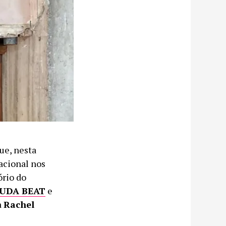
ue, nesta
nacional nos
ório do
UDA BEAT
e
a
Rachel