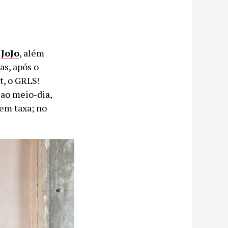
e
JoJo
, além
as, após o
t, o GRLS!
, ao meio-dia,
sem taxa; no