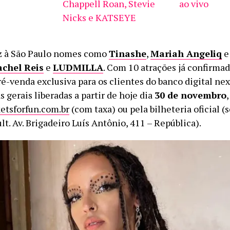
Chappell Roan, Stevie
ao vivo
Nicks e KATSEYE
z à São Paulo nomes como
Tinashe
,
Mariah Angeliq
chel Reis
e
LUDMILLA
. Com 10 atrações já confirmad
é-venda exclusiva para os clientes do banco digital nex
 gerais liberadas a partir de hoje dia
30 de novembro
ketsforfun.com.br
(com taxa) ou pela bilheteria oficial (
t. Av. Brigadeiro Luís Antônio, 411 – República).