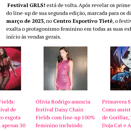
O
Festival GRLS!
está de volta. Após revelar os prim
do line-up de sua segunda edição, marcada para os d
março de 2023
, no
Centro Esportivo Tietê
, o fest
exalta o protagonismo feminino em todas as suas esf
início às vendas gerais.
Fields:
Olivia Rodrigo anuncia
Primavera S
ival de
festival Daisy Chain
Como assist
go esgota
Fields com line-up 100%
de Gorillaz,
 apenas 30
feminino incluindo
Doja Cat e 