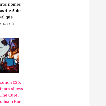
eiros nomes
ias
4 e 5 de
ival que
eras dá
ound 2026:
ir aos shows
 The Cure,
Addison Rae