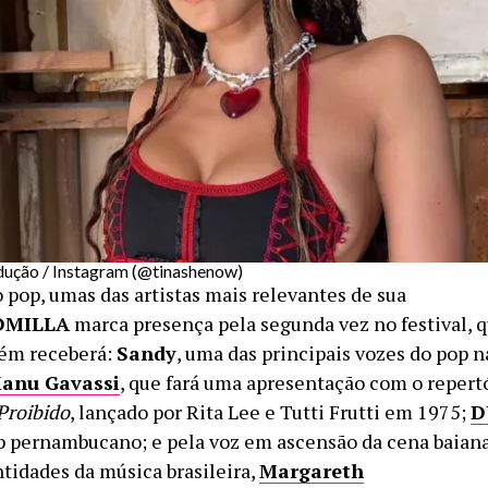
dução / Instagram (@tinashenow)
 pop, umas das artistas mais relevantes de sua
DMILLA
marca presença pela segunda vez no festival, q
bém receberá:
Sandy
, uma das principais vozes do pop 
anu Gavassi
, que fará uma apresentação com o repert
Proibido
, lançado por Rita Lee e Tutti Frutti em 1975;
D
p pernambucano; e pela voz em ascensão da cena baian
ntidades da música brasileira,
Margareth