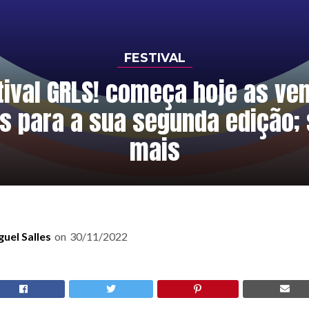
FESTIVAL
tival GRLS! começa hoje as ve
is para a sua segunda edição; 
mais
guel Salles
on
30/11/2022