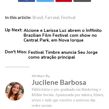
In this article:
Brasil
,
Farraial
,
Festival
Up Next:
Alcione e Larissa Luz abrem o Inffinito
Brazilian Film Festival com show no
Central Park, em Nova Iorque
Don't Miss:
Festival Timbre anuncia Seu Jorge
como atração principal
Written By
Jucilene Barbosa
Publicitária e pós-graduada em Marketing e
Mídias Sociais. Apaixonada por música, filmes,
séries e tudo que envolve o universo das
redes sociais.