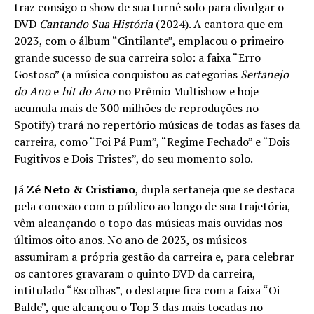
traz consigo o show de sua turnê solo para divulgar o
DVD
Cantando Sua História
(2024). A cantora que em
2023, com o álbum “Cintilante”, emplacou o primeiro
grande sucesso de sua carreira solo: a faixa “Erro
Gostoso” (a música conquistou as categorias
Sertanejo
do Ano
e
hit do Ano
no Prêmio Multishow e hoje
acumula mais de 300 milhões de reproduções no
Spotify) trará no repertório músicas de todas as fases da
carreira, como “Foi Pá Pum”, “Regime Fechado” e “Dois
Fugitivos e Dois Tristes”, do seu momento solo.
Já
Zé Neto & Cristiano
, dupla sertaneja que se destaca
pela conexão com o público ao longo de sua trajetória,
vêm alcançando o topo das músicas mais ouvidas nos
últimos oito anos. No ano de 2023, os músicos
assumiram a própria gestão da carreira e, para celebrar
os cantores gravaram o quinto DVD da carreira,
intitulado “Escolhas”, o destaque fica com a faixa “Oi
Balde”, que alcançou o Top 3 das mais tocadas no