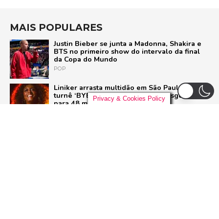
MAIS POPULARES
Justin Bieber se junta a Madonna, Shakira e
BTS no primeiro show do intervalo da final
da Copa do Mundo
POP
Liniker arrasta multidão em São Paulo e inicia
turnê ‘BYE BYE CAJU’ com show esgotado
Privacy & Cookies Policy
para 48 mil pessoas
BRASIL
Live Nation anuncia construção de arena de
padrão mundial em São Paulo para 21 mil
pessoas
BRASIL
Pussycat Dolls anunciam primeiro show no
Brasil com a turnê mundial ‘PCD Forever
Tour’
POP