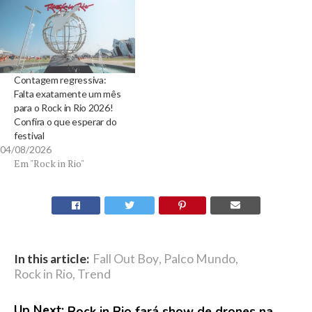
Contagem regressiva:
Falta exatamente um mês
para o Rock in Rio 2026!
Confira o que esperar do
festival
04/08/2026
Em "Rock in Rio"
In this article:
Fall Out Boy
,
Palco Mundo
,
Rock in Rio
,
Trend
Up Next:
Rock in Rio fará show de drones na