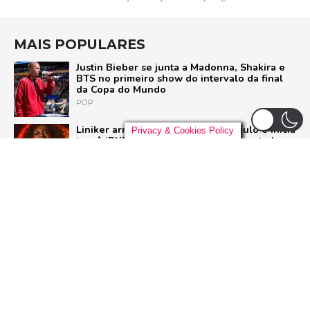
MAIS POPULARES
Justin Bieber se junta a Madonna, Shakira e
BTS no primeiro show do intervalo da final
da Copa do Mundo
POP
Liniker arrasta multidão em São Paulo e inicia
Privacy & Cookies Policy
turnê ‘BYE BYE CAJU’ com show esgotado
para 48 mil pessoas
BRASIL
U2 quebra hiato de nove anos e lança ‘Street
of Dreams’, primeiro single do aguardado
novo álbum
ROCK
Ariana Grande deixa o elenco da 13ª
temporada de ‘American Horror Story’; saiba
o motivo
SÉRIES