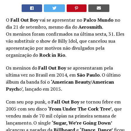
O
Fall Out Boy
vai se apresentar no
Palco Mundo
no
dia 21 de setembro, mesmo dia do
Aerosmith
.
Os meninos foram confirmados na última sexta, 31. Eles
vão substituir o show de Billy Idol, que cancelou sua
apresentação por motivos não divulgados pela
organização do
Rock in Rio
.
Os meninos do
Fall Out Boy
se apresentaram pela
ultima vez no Brasil em 2014, em
São Paulo
. O último
álbum da banda foi o
‘American Beauty/American
Psych
o’, lançado em 2015.
Com seu pop punk, o
Fall Out Boy
se tornou febre em
2005 com seu disco
‘From Under The Cork Tree’
, que
vendeu mais de 70 mil cópias na primeira semana de
lançamento. O single
‘Sugar, We’re Going Down’
alcançou a paradas da
Billboard
e
‘Dance, Dance’
ficou