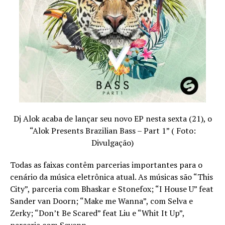
Dj Alok acaba de lançar seu novo EP nesta sexta (21), o
“Alok Presents Brazilian Bass – Part 1” ( Foto:
Divulgação)
Todas as faixas contêm parcerias importantes para o
cenário da música eletrônica atual. As músicas são “This
City”, parceria com Bhaskar e Stonefox; “I House U” feat
Sander van Doorn; “Make me Wanna”, com Selva e
Zerky; “Don’t Be Scared” feat Liu e “Whit It Up”,
parceria com Sevenn.