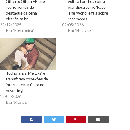
Gilberto Gil em EP que
volta a Londres com a
reúne nomes de
grandiosa turnê ‘Rave
destaque da cena
The World’ e fala sobre
eletrônica br
recomeços
22/12/2025
09/05/2026
Em "Eletrônica"
Em "Notícias"
Tucho lança ‘Me Liga’ e
transforma conexões da
internet em música no
novo single
15/05/2026
Em "Música"