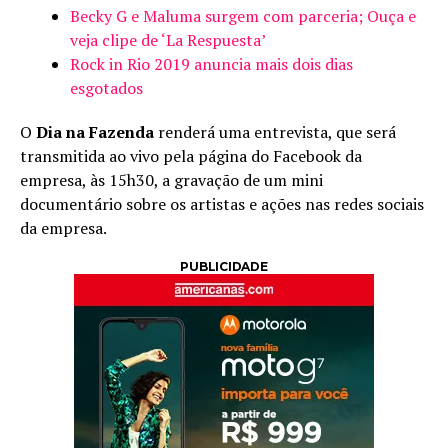
Becky G e Maluma surgem com parceria; Ouça e
veja clipe de ‘La Respuesta’
Rock in Rio 2019 anuncia mais dois dias
esgotados
O
Dia na Fazenda
renderá uma entrevista, que será
transmitida ao vivo pela página do Facebook da
empresa, às 15h30, a gravação de um mini
documentário sobre os artistas e ações nas redes sociais
da empresa.
PUBLICIDADE