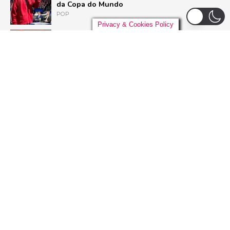
da Copa do Mundo
POP
Privacy & Cookies Policy
Liniker arrasta multidão em São Paulo e inicia
turnê ‘BYE BYE CAJU’ com show esgotado
para 48 mil pessoas
BRASIL
U2 quebra hiato de nove anos e lança ‘Street
of Dreams’, primeiro single do aguardado
novo álbum
ROCK
Live Nation anuncia construção de arena de
padrão mundial em São Paulo para 21 mil
pessoas
BRASIL
ADVERTISEMENT