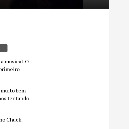
ra musical. O
 primeiro
s muito bem
amos tentando
lho Chuck.