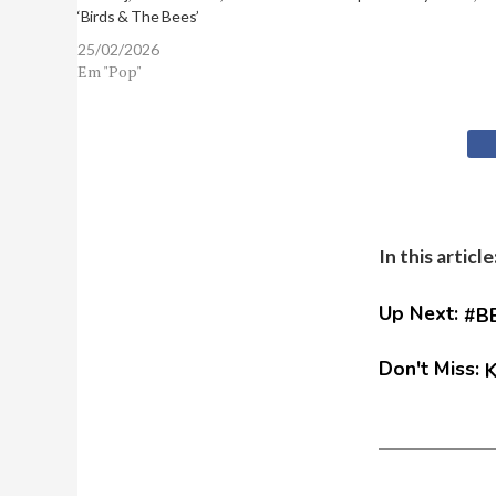
‘Birds & The Bees’
25/02/2026
Em "Pop"
In this article
Up Next:
#BB
Don't Miss:
K