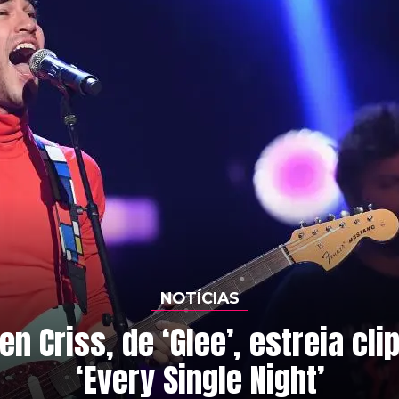
NOTÍCIAS
en Criss, de ‘Glee’, estreia cli
‘Every Single Night’