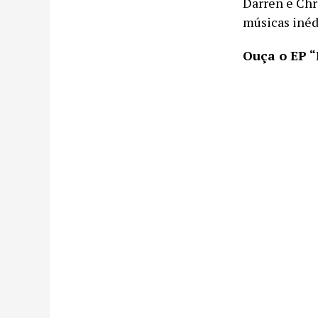
Darren e Chr
músicas inéd
Ouça o EP “