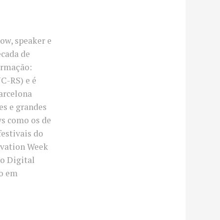
ow, speaker e
écada de
ormação:
C-RS) e é
arcelona
ses e grandes
ws como os de
festivais do
novation Week
o Digital
co em