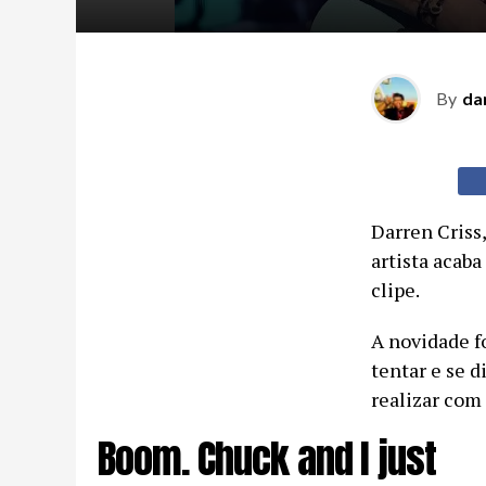
By
da
Darren Criss,
artista acab
clipe.
A novidade f
tentar e se 
realizar com 
Boom. Chuck and I just