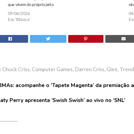
que vivem do próprio jeito
vin
09/06/2026
04
Em "Música"
Em
:
Chuck Criss
,
Computer Games
,
Darren Criss
,
Glee
,
Trend
MAs: acompanhe o ‘Tapete Magenta’ da premiação a
aty Perry apresenta ‘Swish Swish’ ao vivo no ‘SNL’