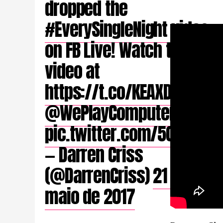
dropped the
#EverySingleNight
video
on FB Live! Watch the
video at
https://t.co/KEAXDPJ8p9
@WePlayComputers
pic.twitter.com/5Q9KlWx6
— Darren Criss
(@DarrenCriss)
21 de
maio de 2017