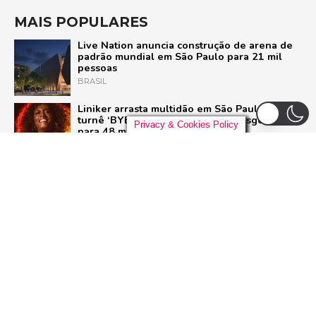
MAIS POPULARES
Live Nation anuncia construção de arena de
padrão mundial em São Paulo para 21 mil
pessoas
BRASIL
Liniker arrasta multidão em São Paulo e inicia
turnê ‘BYE BYE CAJU’ com show esgotado
Privacy & Cookies Policy
para 48 mil pessoas
BRASIL
Pussycat Dolls anunciam primeiro show no
Brasil com a turnê mundial ‘PCD Forever
Tour’
POP
Dia Mundial do Rock: Por que celebramos em
13 de julho e como o Rock in Rio 2026 vai
homenagear o gênero
ROCK
ADVERTISEMENT