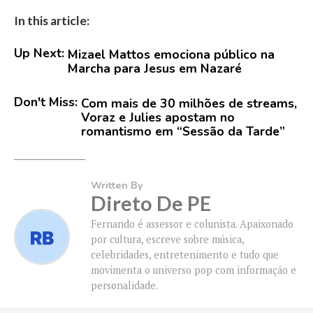
In this article:
Up Next:
Mizael Mattos emociona público na
Marcha para Jesus em Nazaré
Don't Miss:
Com mais de 30 milhões de streams,
Voraz e Julies apostam no
romantismo em “Sessão da Tarde”
Written By
Direto De PE
Fernando é assessor e colunista. Apaixonado
por cultura, escreve sobre música,
celebridades, entretenimento e tudo que
movimenta o universo pop com informação e
personalidade.