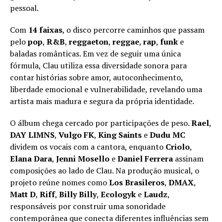
pessoal.
Com
14 faixas
, o disco percorre caminhos que passam
pelo
pop
,
R&B
,
reggaeton
,
reggae
,
rap
,
funk
e
baladas românticas. Em vez de seguir uma única
fórmula, Clau utiliza essa diversidade sonora para
contar histórias sobre amor, autoconhecimento,
liberdade emocional e vulnerabilidade, revelando uma
artista mais madura e segura da própria identidade.
O álbum chega cercado por participações de peso.
Rael
,
DAY LIMNS
,
Vulgo FK
,
King Saints
e
Dudu MC
dividem os vocais com a cantora, enquanto
Criolo
,
Elana Dara
,
Jenni Mosello
e
Daniel Ferrera
assinam
composições ao lado de Clau. Na produção musical, o
projeto reúne nomes como
Los Brasileros
,
DMAX
,
Matt D
,
Riff
,
Billy Billy
,
Ecologyk
e
Laudz
,
responsáveis por construir uma sonoridade
contemporânea que conecta diferentes influências sem