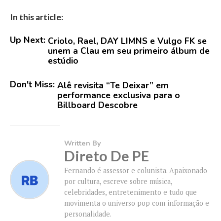
In this article:
Up Next:
Criolo, Rael, DAY LIMNS e Vulgo FK se
unem a Clau em seu primeiro álbum de
estúdio
Don't Miss:
Alê revisita “Te Deixar” em
performance exclusiva para o
Billboard Descobre
Written By
Direto De PE
Fernando é assessor e colunista. Apaixonado
por cultura, escreve sobre música,
celebridades, entretenimento e tudo que
movimenta o universo pop com informação e
personalidade.