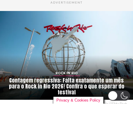
ADVERTISEMENT
ROCK IN RIO
Contagem regressiva: Falta exatamente um mês
para o Rock in Rio 2026! Confira o que esperar do
festival
Privacy & Cookies Policy
Rock in Rio. Foto: Divulgação / I Hate Flash
By
danieloutlander
on
04/08/2026