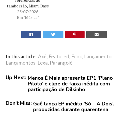
referências ao
tamborzão, Miami Bass
e música eletrônica
25/07/2026
Tucho e MC Romântico
Em "Música"
acabam de apresentar
“DALE!”, novo EP que
celebra diferentes
vertentes do funk
carioca. Já disponível
nas plataformas
In this article:
Axé
,
Featured
,
Funk
,
Lançamento
,
digitais, o projeto reúne
Lançamentos
,
Lexa
,
Parangolé
quatro faixas
compostas pela dupla e
produzidas…
Up Next:
Menos É Mais apresenta EP1 ‘Plano
Piloto’ e clipe de faixa inédita com
participação de Dilsinho
Don't Miss:
Gaê lança EP inédito ‘Só – A Dois’,
produzidas durante quarentena