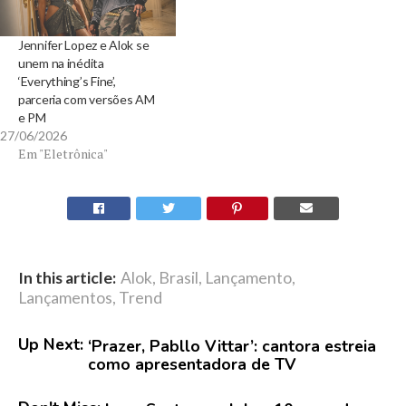
Jennifer Lopez e Alok se
unem na inédita
‘Everything’s Fine’,
parceria com versões AM
e PM
27/06/2026
Em "Eletrônica"
In this article:
Alok
,
Brasil
,
Lançamento
,
Lançamentos
,
Trend
Up Next:
‘Prazer, Pabllo Vittar’: cantora estreia
como apresentadora de TV