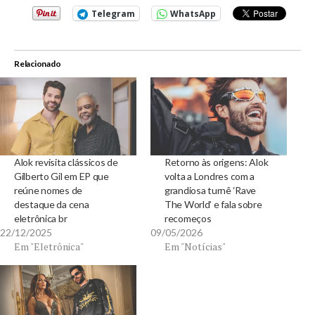
Telegram
WhatsApp
Relacionado
Alok revisita clássicos de
Retorno às origens: Alok
Gilberto Gil em EP que
volta a Londres com a
reúne nomes de
grandiosa turnê ‘Rave
destaque da cena
The World’ e fala sobre
eletrônica br
recomeços
22/12/2025
09/05/2026
Em "Eletrônica"
Em "Notícias"