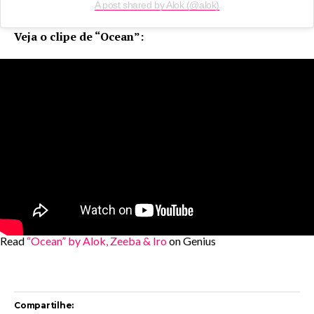
A post shared by Alok (@alok)
Veja o clipe de “Ocean”:
Read
“Ocean” by Alok, Zeeba & Iro
on Genius
Compartilhe: