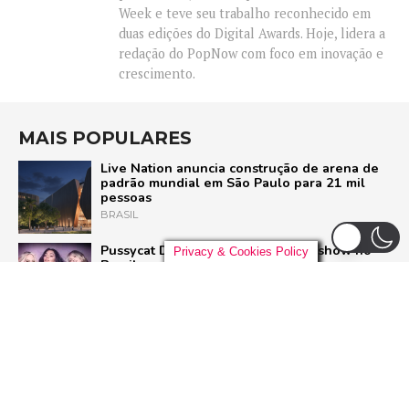
Week e teve seu trabalho reconhecido em
duas edições do Digital Awards. Hoje, lidera a
redação do PopNow com foco em inovação e
crescimento.
MAIS POPULARES
Live Nation anuncia construção de arena de
padrão mundial em São Paulo para 21 mil
pessoas
BRASIL
Pussycat Dolls anunciam primeiro show no
Privacy & Cookies Policy
Brasil com a turnê mundial ‘PCD Forever
Tour’
POP
Liniker arrasta multidão em São Paulo e inicia
turnê ‘BYE BYE CAJU’ com show esgotado
para 48 mil pessoas
BRASIL