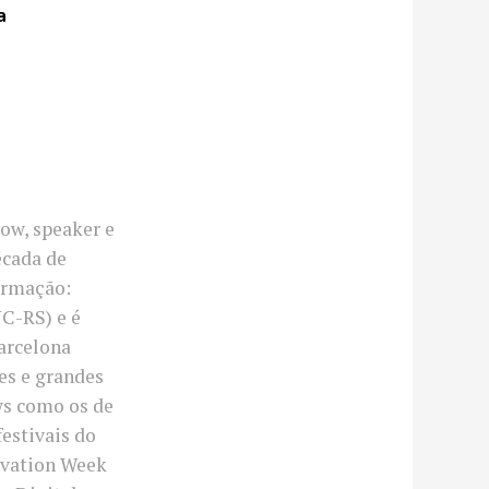
a
ow, speaker e
écada de
ormação:
C-RS) e é
arcelona
ses e grandes
ws como os de
festivais do
novation Week