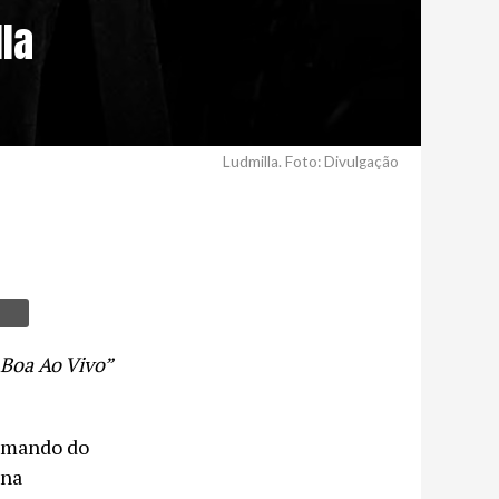
lla
Ludmilla. Foto: Divulgação
 Boa Ao Vivo”
comando do
 na