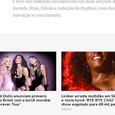
e teve seu trabalho reconhecido em duas edições d
Awards. Hoje, lidera a redação do PopNow com fo
inovação e crescimento.
t Dolls anunciam primeiro
Liniker arrasta multidão em S
 Brasil com a turnê mundial
e inicia turnê ‘BYE BYE CAJU
rever Tour’
show esgotado para 48 mil p
BRASIL