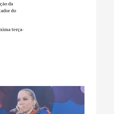
ção da
tador do
óxima terça-