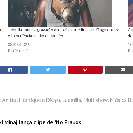
a
Ludmilla anuncia gravação audiovisual inédita com ‘Fragmentos:
Ca
A Experiência’ no Rio de Janeiro
de
03/06/2026
10
Em "Brasil"
Em
:
Anitta
,
Henrique e Diego
,
Ludmilla
,
Multishow
,
Música Bo
ki Minaj lança clipe de ‘No Frauds’