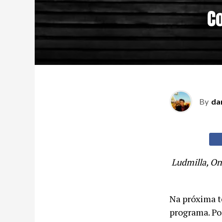
Co
By
da
Ludmilla, On
Na próxima t
programa. Po