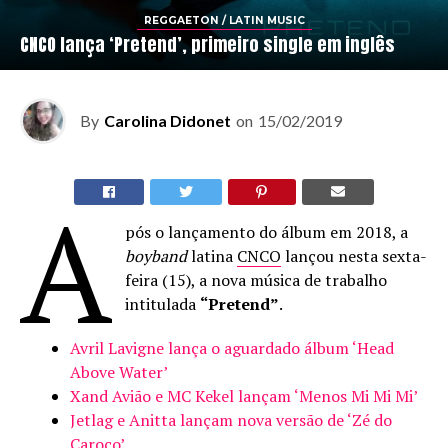
REGGAETON / LATIN MUSIC
CNCO lança ‘Pretend’, primeiro single em inglês
By
Carolina Didonet
on
15/02/2019
A
pós o lançamento do álbum em 2018, a
boyband
latina
CNCO
lançou nesta sexta-
feira (15), a nova música de trabalho
intitulada
“Pretend”
.
Avril Lavigne lança o aguardado álbum ‘Head
Above Water’
Xand Avião e MC Kekel lançam ‘Menos Mi Mi Mi’
Jetlag e Anitta lançam nova versão de ‘Zé do
Caroço’