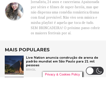
Jornalista, 24 anos e canceriana. Apaixonada
por séries e filmes de super-heróis, mas que
não dispensa uma comédia romântica/drama
com final previsível. Não vivo sem música e
minha playlist é aquela que toca de tudo.
SEM BRINCADEIRA! O próximo passo cobrir
os maiores festivais por aí.
MAIS POPULARES
Live Nation anuncia construção de arena de
padrão mundial em São Paulo para 21 mil
pessoas
BRASIL
Privacy & Cookies Policy
Pussycat Dolls anunciam primeiro show no
Brasil com a turnê mundial ‘PCD Forever
Tour’
POP
Liniker arrasta multidão em São Paulo e inicia
turnê ‘BYE BYE CAJU’ com show esgotado