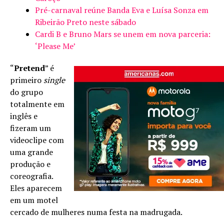
Pré-carnaval reúne Banda Eva e Luísa Sonza em
Ribeirão Preto neste sábado
Cardi B e Bruno Mars se unem em nova parceria:
‘Please Me’
“
Pretend
” é
primeiro
single
do grupo
totalmente em
inglês e
fizeram um
videoclipe com
uma grande
produção e
coreografia.
Eles aparecem
em um motel
cercado de mulheres numa festa na madrugada.