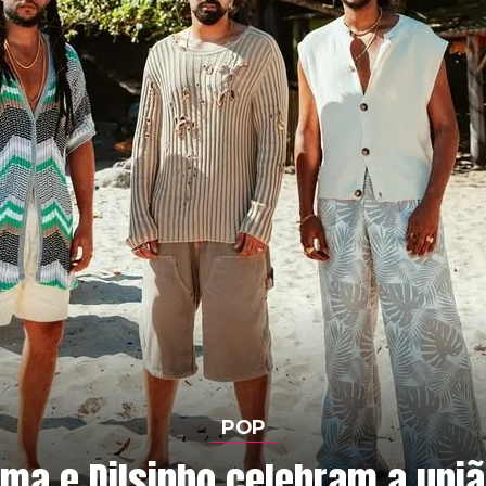
POP
ma e Dilsinho celebram a uni