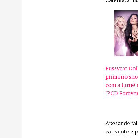
Pussycat Dol
primeiro sho
com a turnê
‘PCD Forever
Apesar de fa
cativante e 