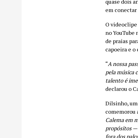
quase dois a
em conectar 
O videoclipe 
no YouTube 
de praias par
capoeira e o 
“
A nossa pass
pela música c
talento é ime
declarou o C
Dilsinho, u
comemorou a 
Calema em me 
propósitos — 
fora dos palc