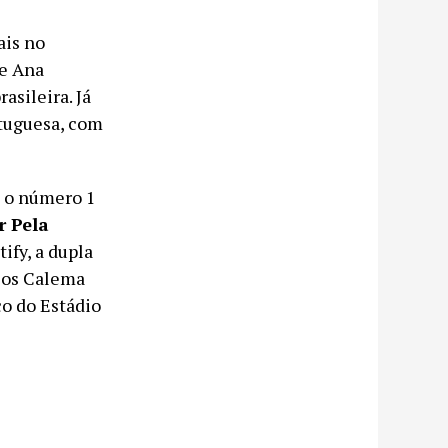
ais no
 e Ana
asileira. Já
tuguesa, com
 o número 1
 Pela
tify, a dupla
, os Calema
co do Estádio