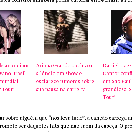
ls anunciam
Ariana Grande quebra o
Daniel Caesa
w no Brasil
silêncio em show e
Cantor conf
 mundial
esclarece rumores sobre
em São Paul
 Tour’
sua pausa na carreira
grandiosa ‘
Tour’
lar sobre alguém que “nos leva tudo”, a canção carrega 
promete ser daqueles hits que não saem da cabeça. O pro