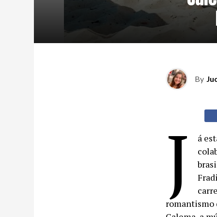
By
Ju
J
á est
cola
bras
Frad
carr
romantismo d
Calema, a mús