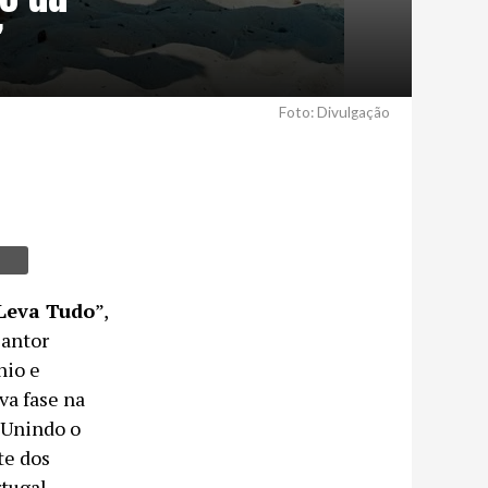
’
Foto: Divulgação
Leva Tudo
”,
cantor
nio e
va fase na
. Unindo o
te dos
tugal.