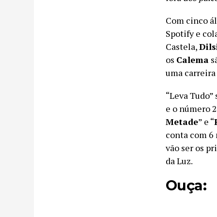
Com cinco ál
Spotify e co
Castela,
Dil
os
Calema
s
uma carreira
“Leva Tudo”
e o número 2
Metade
” e “
conta com 6 
vão ser os pr
da Luz.
Ouça: