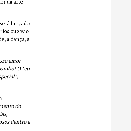
er da arte
 será lançado
rios que vão
e, a dança, a
osso amor
lsinho! O teu
special
”,
m
imento do
ias,
osos dentro e