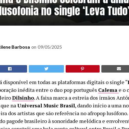
lusofonia no single ‘Leva Tudo
cilene Barbosa
on
09/05/2025
á disponível em todas as plataformas digitais o single “
boração inédita entre o duo pop português
Calema
e o 
ileiro
Dilsinho
. A faixa marca a estreia dos irmãos Antó
ique na
Universal Music Brasil
, dando início a uma no
eira dos artistas que são referência no afropop lusófono
o pagode brasileiro à sonoridade melódica e envolven
ica constrói uma bela ponte cultural entre Brasil e Por