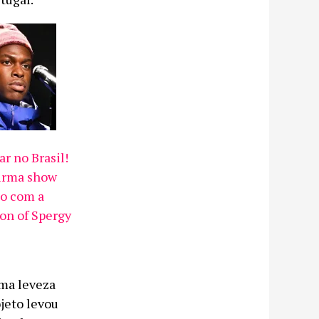
r no Brasil!
irma show
o com a
Son of Spergy
uma leveza
jeto levou