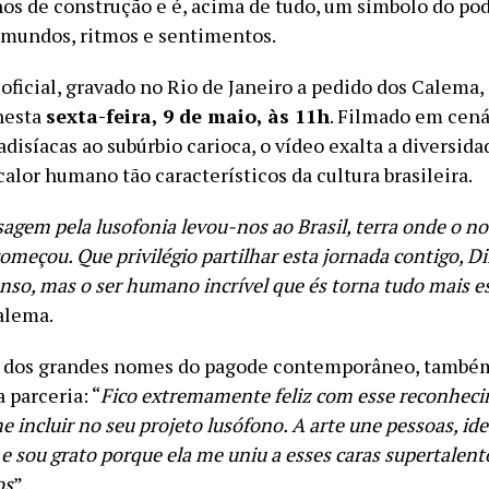
nos de construção e é, acima de tudo, um símbolo do pod
mundos, ritmos e sentimentos.
oficial, gravado no Rio de Janeiro a pedido dos Calema,
nesta
sexta-feira, 9 de maio, às 11h
. Filmado em cená
adisíacas ao subúrbio carioca, o vídeo exalta a diversidad
calor humano tão característicos da cultura brasileira.
agem pela lusofonia levou-nos ao Brasil, terra onde o n
omeçou. Que privilégio partilhar esta jornada contigo, Di
nso, mas o ser humano incrível que és torna tudo mais e
alema.
m dos grandes nomes do pagode contemporâneo, també
parceria: “
Fico extremamente feliz com esse reconhec
incluir no seu projeto lusófono. A arte une pessoas, ide
e sou grato porque ela me uniu a esses caras supertalent
os
”.